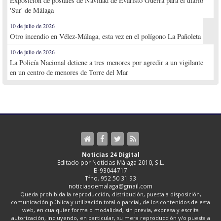
Exposición de postales de Navidad de Evaristo Guerra para el diario
'Sur' de Málaga
10 de julio de 2026
Otro incendio en Vélez-Málaga, esta vez en el polígono La Pañoleta
10 de julio de 2026
La Policía Nacional detiene a tres menores por agredir a un vigilante
en un centro de menores de Torre del Mar
Noticias 24 Digital
Editado por Noticias Málaga 2010, S.L.
B-93044717
Tfno. 952 50 31 93
noticiasdemalaga@gmail.com
Queda prohibida la reproducción, distribución, puesta a disposición,
comunicación pública y utilización total o parcial, de los contenidos de esta
web, en cualquier forma o modalidad, sin previa, expresa y escrita
autorización, incluyendo, en particular, su mera reproducción y/o puesta a