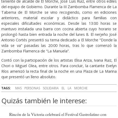
teniente de alcalde de El Morche, José Luis Ruiz, entre otros ediles
del equipo de Gobierno. Durante la III Zambomba Flamenca de La
Taberna de El Morche se vino recogiendo, como en ediciones
anteriores, material escolar y didáctico para familias con
especiales dificultades económicas. Desde las 13:00 horas se
mantuvo instalada una barra con cocina abierta cuyo horario se
prolongó hasta bien entrada la noche del lunes 8. El nerjeño José
Antonio Cortés presentó su tema dedicado a El Morche “Donde la
vida se va” pasadas las 20:00 horas, tras lo que comenzó la
Zambomba Flamenca de “La Manuela”.
Contó con la participación de los artistas Elisa Ariza, Ivana Ruiz, El
Chori o Miguel Olea, entre otros. Para concluir, la cantante Evelyn
Ríos amenizó la recta final de la noche en una Plaza de La Marina
que presentó un lleno absoluto.
TAGS:
MAS
PERSONAS
SOLIDARIA
EL
LA
MORCHE
Quizás también le interese:
Rincón de la Victoria celebrará el Festival Gastrolatino con