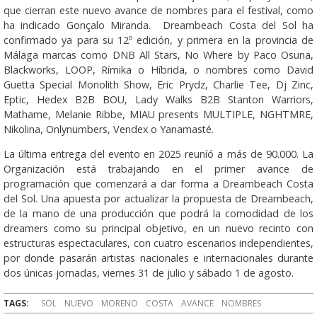
que cierran este nuevo avance de nombres para el festival, como
ha indicado Gonçalo Miranda. Dreambeach Costa del Sol ha
confirmado ya para su 12º edición, y primera en la provincia de
Málaga marcas como DNB All Stars, No Where by Paco Osuna,
Blackworks, LOOP, Rímika o Híbrida, o nombres como David
Guetta Special Monolith Show, Eric Prydz, Charlie Tee, Dj Zinc,
Eptic, Hedex B2B BOU, Lady Walks B2B Stanton Warriors,
Mathame, Melanie Ribbe, MIAU presents MULTIPLE, NGHTMRE,
Nikolina, Onlynumbers, Vendex o Yanamasté.
La última entrega del evento en 2025 reuníó a más de 90.000. La
Organización está trabajando en el primer avance de
programación que comenzará a dar forma a Dreambeach Costa
del Sol. Una apuesta por actualizar la propuesta de Dreambeach,
de la mano de una producción que podrá la comodidad de los
dreamers como su principal objetivo, en un nuevo recinto con
estructuras espectaculares, con cuatro escenarios independientes,
por donde pasarán artistas nacionales e internacionales durante
dos únicas jornadas, viernes 31 de julio y sábado 1 de agosto.
TAGS:
SOL
NUEVO
MORENO
COSTA
AVANCE
NOMBRES