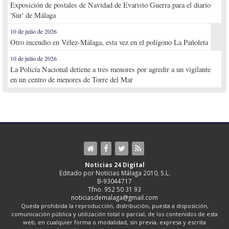
Exposición de postales de Navidad de Evaristo Guerra para el diario
'Sur' de Málaga
10 de julio de 2026
Otro incendio en Vélez-Málaga, esta vez en el polígono La Pañoleta
10 de julio de 2026
La Policía Nacional detiene a tres menores por agredir a un vigilante
en un centro de menores de Torre del Mar
Noticias 24 Digital
Editado por Noticias Málaga 2010, S.L.
B-93044717
Tfno. 952 50 31 93
noticiasdemalaga@gmail.com
Queda prohibida la reproducción, distribución, puesta a disposición,
comunicación pública y utilización total o parcial, de los contenidos de esta
web, en cualquier forma o modalidad, sin previa, expresa y escrita