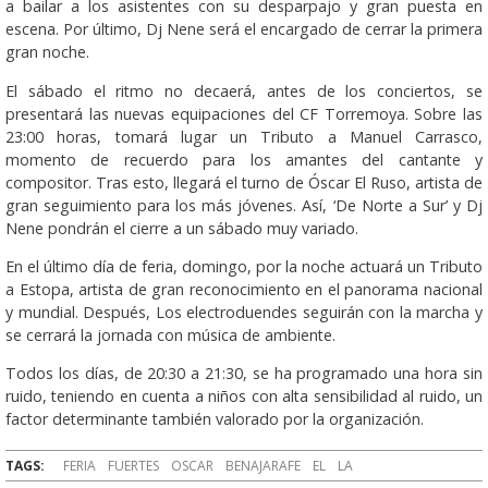
a bailar a los asistentes con su desparpajo y gran puesta en
escena. Por último, Dj Nene será el encargado de cerrar la primera
gran noche.
El sábado el ritmo no decaerá, antes de los conciertos, se
presentará las nuevas equipaciones del CF Torremoya. Sobre las
23:00 horas, tomará lugar un Tributo a Manuel Carrasco,
momento de recuerdo para los amantes del cantante y
compositor. Tras esto, llegará el turno de Óscar El Ruso, artista de
gran seguimiento para los más jóvenes. Así, ‘De Norte a Sur’ y Dj
Nene pondrán el cierre a un sábado muy variado.
En el último día de feria, domingo, por la noche actuará un Tributo
a Estopa, artista de gran reconocimiento en el panorama nacional
y mundial. Después, Los electroduendes seguirán con la marcha y
se cerrará la jornada con música de ambiente.
Todos los días, de 20:30 a 21:30, se ha programado una hora sin
ruido, teniendo en cuenta a niños con alta sensibilidad al ruido, un
factor determinante también valorado por la organización.
TAGS:
FERIA
FUERTES
OSCAR
BENAJARAFE
EL
LA