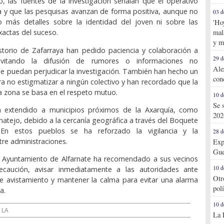
 las fuentes de la investigación señalan que el operativo
 y que las pesquisas avanzan de forma positiva, aunque no
03 d
o más detalles sobre la identidad del joven ni sobre las
'Ho
mal
xactas del suceso.
y m
storio de Zafarraya han pedido paciencia y colaboración a
29 d
evitando la difusión de rumores o informaciones no
Ale
e puedan perjudicar la investigación. También han hecho un
con
a no estigmatizar a ningún colectivo y han recordado que la
la zona se basa en el respeto mutuo.
10 d
Se 
a extendido a municipios próximos de la Axarquía, como
202
rnatejo, debido a la cercanía geográfica a través del Boquete
 En estos pueblos se ha reforzado la vigilancia y la
28 d
tre administraciones.
Exp
Gue
el Ayuntamiento de Alfarnate ha recomendado a sus vecinos
10 d
ecaución, avisar inmediatamente a las autoridades ante
Otr
le avistamiento y mantener la calma para evitar una alarma
pol
a.
10 d
LA
La 