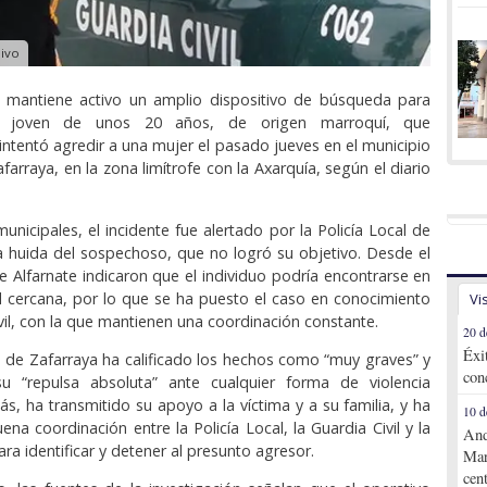
hivo
il mantiene activo un amplio dispositivo de búsqueda para
un joven de unos 20 años, de origen marroquí, que
ntentó agredir a una mujer el pasado jueves en el municipio
arraya, en la zona limítrofe con la Axarquía, según el diario
unicipales, el incidente fue alertado por la Policía Local de
la huida del sospechoso, que no logró su objetivo. Desde el
 Alfarnate indicaron que el individuo podría encontrarse en
d cercana, por lo que se ha puesto el caso en conocimiento
Vi
vil, con la que mantienen una coordinación constante.
20 d
Éxi
 de Zafarraya ha calificado los hechos como “muy graves” y
con
 “repulsa absoluta” ante cualquier forma de violencia
s, ha transmitido su apoyo a la víctima y a su familia, y ha
10 d
na coordinación entre la Policía Local, la Guardia Civil y la
And
para identificar y detener al presunto agresor.
Mar
cen