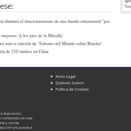
agr
ese:
Tor
ia limitará el funcionamiento de una fuente ornamental "por
mayores 'A los pies de la Muralla'
una nueva edición de ‘Sabores del Mundo sobre Ruedas’
ría de 210 metros en Cútar
Aviso Legal
Quiénes Somos
Política de Cookies
a disposición,
los contenidos de esta
sa y escrita
oducción y/o puesta a