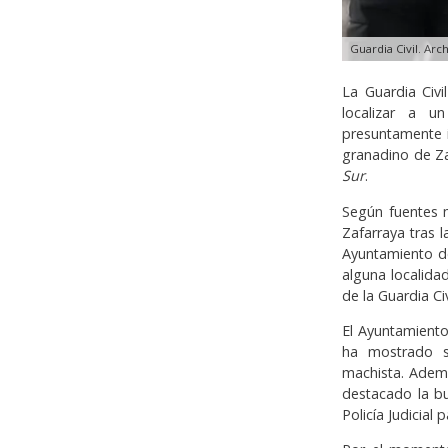
Guardia Civil. Arc
La Guardia Civ
localizar a 
presuntamente i
granadino de Zaf
Sur
.
Según fuentes m
Zafarraya tras 
Ayuntamiento de
alguna localida
de la Guardia Ci
El Ayuntamiento
ha mostrado su
machista. Ademá
destacado la bue
Policía Judicial 