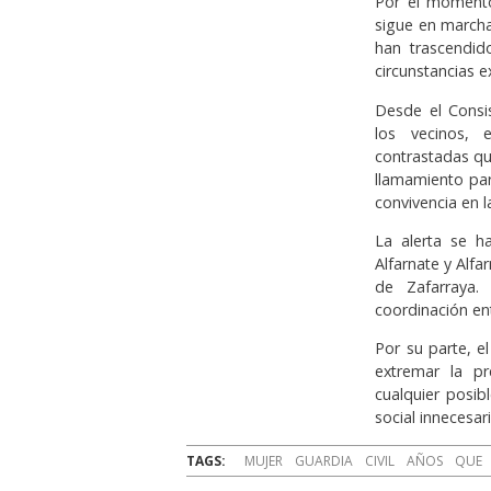
Por el momento,
sigue en marcha
han trascendid
circunstancias e
Desde el Consi
los vecinos, 
contrastadas qu
llamamiento par
convivencia en 
La alerta se h
Alfarnate y Alfa
de Zafarraya.
coordinación en
Por su parte, 
extremar la pr
cualquier posib
social innecesari
TAGS:
MUJER
GUARDIA
CIVIL
AÑOS
QUE