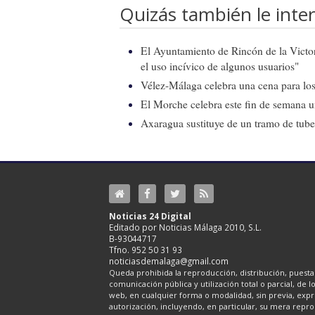
Quizás también le inter
El Ayuntamiento de Rincón de la Victor
el uso incívico de algunos usuarios"
Vélez-Málaga celebra una cena para los 
El Morche celebra este fin de semana 
Axaragua sustituye de un tramo de tube
Noticias 24 Digital
Editado por Noticias Málaga 2010, S.L.
B-93044717
Tfno. 952 50 31 93
noticiasdemalaga@gmail.com
Queda prohibida la reproducción, distribución, puesta 
comunicación pública y utilización total o parcial, de 
web, en cualquier forma o modalidad, sin previa, expre
autorización, incluyendo, en particular, su mera repr