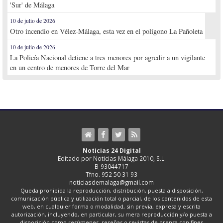
'Sur' de Málaga
10 de julio de 2026
Otro incendio en Vélez-Málaga, esta vez en el polígono La Pañoleta
10 de julio de 2026
La Policía Nacional detiene a tres menores por agredir a un vigilante
en un centro de menores de Torre del Mar
Noticias 24 Digital
Editado por Noticias Málaga 2010, S.L.
B-93044717
Tfno. 952 50 31 93
noticiasdemalaga@gmail.com
Queda prohibida la reproducción, distribución, puesta a disposición,
comunicación pública y utilización total o parcial, de los contenidos de esta
web, en cualquier forma o modalidad, sin previa, expresa y escrita
autorización, incluyendo, en particular, su mera reproducción y/o puesta a
disposición como resúmenes, reseñas o revistas de prensa con fines