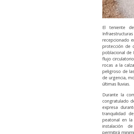
El teniente d
Infraestructura
recepcionado en
protección de 
poblacional de
flujo circulator
rocas a la calz
peligroso de la
de urgencia, mo
últimas lluvias.
Durante la com
congratulado de
expresa duran
tranquilidad de
peatonal en la
instalación d
permitirá minim