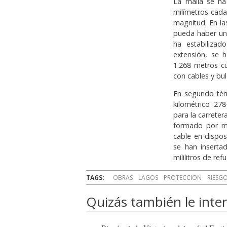
La malla se ha
milímetros cada
magnitud. En l
pueda haber un
ha estabilizad
extensión, se 
1.268 metros cu
con cables y bul
En segundo tér
kilométrico 27
para la carreter
formado por ma
cable en dispos
se han inserta
mililitros de re
TAGS:
OBRAS
LAGOS
PROTECCION
RIESG
Quizás también le inter