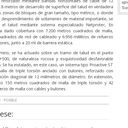
 reforzado mediante bandas horizontales de cable de 12
agr
 8 metros de desarrollo de superficie del talud en verdadera
Tor
as zonas de bloques de gran tamaño, tipo métrico, o donde
 desprendimiento de volúmenes de material importante, se
o el talud mediante sistema especializado Netprotec. En
ha dado cobertura con 7.200 metros cuadrados de malla,
adrados de red de cableado y 6.956 mililitros de refuerzo
ones, junto a 20 ml de barrera estática.
mino, se ha actuado sobre un tramo de talud en el punto
8+500, de naturaleza rocosa y esquistosidad desfavorable
a. Se ha instalado, en este caso, un sistema tipo Proactive ST
lla de triple torsión anclado con bulones, reforzado con
ición diagonal de 12 milímetros de diámetro. En extensión,
do 150 metros cuadrados de malla de triple torsión y 42
fuerzo de malla con cables y bulones.
O
POSIBLE
ese: