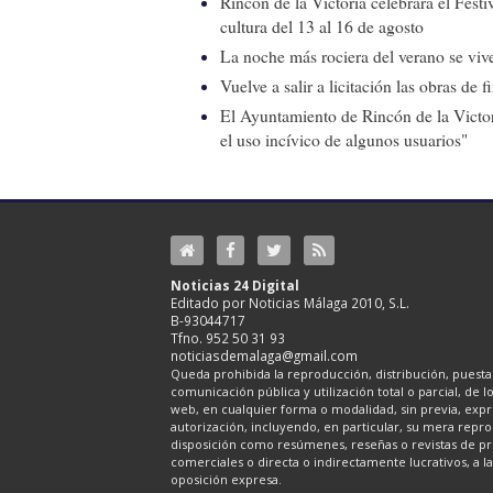
Rincón de la Victoria celebrará el Fest
cultura del 13 al 16 de agosto
La noche más rociera del verano se vive
Vuelve a salir a licitación las obras de
El Ayuntamiento de Rincón de la Victor
el uso incívico de algunos usuarios"
Noticias 24 Digital
Editado por Noticias Málaga 2010, S.L.
B-93044717
Tfno. 952 50 31 93
noticiasdemalaga@gmail.com
Queda prohibida la reproducción, distribución, puesta 
comunicación pública y utilización total o parcial, de 
web, en cualquier forma o modalidad, sin previa, expre
autorización, incluyendo, en particular, su mera repr
disposición como resúmenes, reseñas o revistas de pr
comerciales o directa o indirectamente lucrativos, a l
oposición expresa.