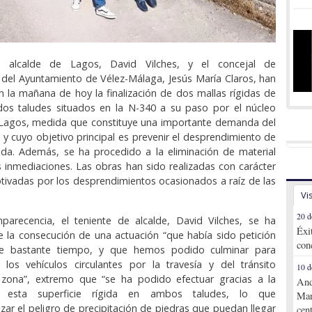
e alcalde de Lagos, David Vilches, y el concejal de
s del Ayuntamiento de Vélez-Málaga, Jesús María Claros, han
 la mañana de hoy la finalización de dos mallas rígidas de
dos taludes situados en la N-340 a su paso por el núcleo
 Lagos, medida que constituye una importante demanda del
io y cuyo objetivo principal es prevenir el desprendimiento de
ada. Además, se ha procedido a la eliminación de material
s inmediaciones. Las obras han sido realizadas con carácter
tivadas por los desprendimientos ocasionados a raíz de las
Vi
20 d
parecencia, el teniente de alcalde, David Vilches, se ha
Éxi
 la consecución de una actuación “que había sido petición
con
te bastante tiempo, y que hemos podido culminar para
 los vehículos circulantes por la travesía y del tránsito
10 d
 zona”, extremo que “se ha podido efectuar gracias a la
And
e esta superficie rígida en ambos taludes, lo que
Mar
izar el peligro de precipitación de piedras que puedan llegar
cen