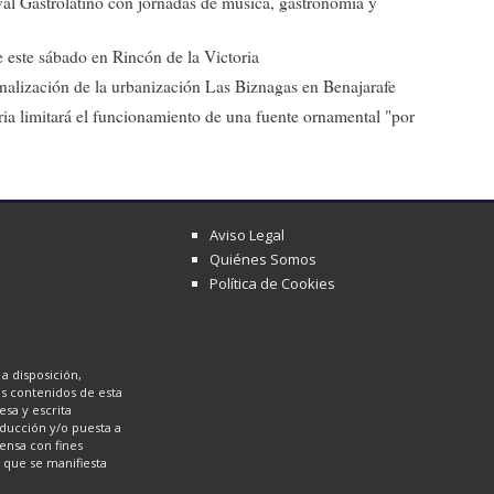
ival Gastrolatino con jornadas de música, gastronomía y
 este sábado en Rincón de la Victoria
 finalización de la urbanización Las Biznagas en Benajarafe
ia limitará el funcionamiento de una fuente ornamental "por
Aviso Legal
Quiénes Somos
Política de Cookies
a disposición,
los contenidos de esta
sa y escrita
oducción y/o puesta a
ensa con fines
a que se manifiesta