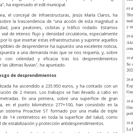
ra”, ha expresado el edil municipal.
03 d
'Ho
ea, el concejal de Infraestructuras, Jesús María Claros, ha
mal
 sobre la trascendencia de “una acción de esta magnitud a
y m
idad, para peatones, ciclistas y tráfico rodado. Estamos
vial de intenso flujo y densidad circulatoria, especialmente
29 d
por lo que insertar estas infraestructuras y suprimir aquellos
Ale
eptibles de desprenderse ha supuesto una excelente noticia,
con
espuesta a una demanda más que se nos requería, y, sobre
10 d
o con celeridad y eficacia tras los desprendimientos
Se 
las últimas lluvias”, ha apuntado.
202
iesgo de desprendimientos
28 d
Exp
alizada ha ascendido a 235.950 euros, y ha contado con un
Gue
cución de 2 meses. Los trabajos se han llevado a cabo en
metradas. En una primera, sobre una superficie de gran
10 d
ra, en el punto kilométrico 277+100, han consistido en la
Otr
un sistema Proactive ST formado por una malla de triple
pol
8 de 14 centímetros en toda la superficie del talud, como
l de estabilización y protección antidesprendimientos.
10 d
La 