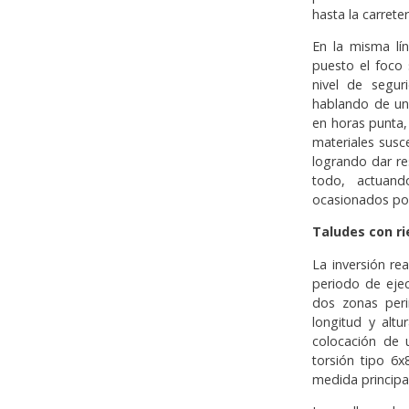
hasta la carrete
En la misma lín
puesto el foco
nivel de segur
hablando de un 
en horas punta, 
materiales susc
logrando dar r
todo, actuand
ocasionados por 
Taludes con r
La inversión re
periodo de eje
dos zonas peri
longitud y altu
colocación de 
torsión tipo 6x
medida principa