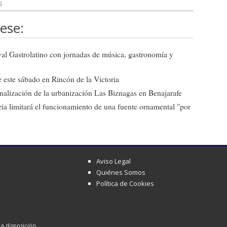
S
ese:
ival Gastrolatino con jornadas de música, gastronomía y
 este sábado en Rincón de la Victoria
 finalización de la urbanización Las Biznagas en Benajarafe
ia limitará el funcionamiento de una fuente ornamental "por
Aviso Legal
Quiénes Somos
Política de Cookies
a disposición,