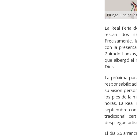
Pitingo, una de la
La Real Feria d
restan dos s
Precisamente, l
con la presentac
Guirado Lanzas,
que albergó el 
Dios.
La próxima para
responsabilidad
su visión person
los pies de la m
horas. La Real
septiembre con 
tradicional c
despliegue artís
El día 26 arran