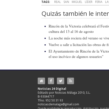
TAGS:
REAL
SAN
MIGUEL
LÍDER
FERIA
LA
Quizás también le inter
Rincón de la Victoria celebrará el Fest
cultura del 13 al 16 de agosto
La noche más rociera del verano se vive
Vuelve a salir a licitación las obras de
El Ayuntamiento de Rincón de la Victor
el uso incívico de algunos usuarios"
Noticias 24 Digital
Editado por Noticias Málaga 2010, S.L.
B-93044717
Tfno. 952 50 31 93
noticiasdemalaga@gmail.com
Queda prohibida la reproducción, distribución, puesta 