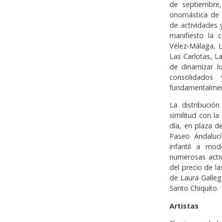
de septiembre,
onomástica de S
de actividades 
manifiesto la 
Vélez-Málaga, L
Las Carlotas, L
de dinamizar l
consolidados 
fundamentalment
La distribuci
similitud con l
día, en plaza d
Paseo Andalucí
infantil a mod
numerosas activ
del precio de la
de Laura Galleg
Santo Chiquito.
Artistas