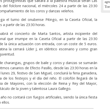
os protagonistas que saltará a la palestra musical serán Las
agr
as del folclore nacional, el miércoles 24 a partir de las 23:30
Tor
compañamiento de los coros y danzas veleños.
lega el turno del onubense Pitingo, en la Caseta Oficial, la
s a partir de las 23:30 horas.
abrá el concierto de Marta Santos, artista incipiente del
al que irrumpe en la Caseta Oficial a partir de las 23:30
 de la única actuación con entrada, con un coste de 5 euros.
tina la cerrará Líder J, en idéntico escenario y como gran
 juventud.
de charangas, grupos de baile y coros y danzas se sumarán
itmos canarios de Efecto Pasillo, desde las 23:30 horas en la
El lunes 29, festivo de San Miguel, concluirá la feria ganadera,
a de los festejos y el día del niño. El colofón llegará de la
ia de Mayores, con la elección de Reina y Rey del Mayor,
táculo de la joven y talentosa Laura Gallego.
 año no contará con fuegos artificiales, siendo la única fiesta
 ellos.