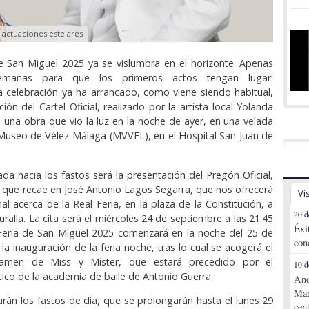
s actuaciones estelares
e San Miguel 2025 ya se vislumbra en el horizonte. Apenas
emanas para que los primeros actos tengan lugar.
a celebración ya ha arrancado, como viene siendo habitual,
ión del Cartel Oficial, realizado por la artista local Yolanda
 una obra que vio la luz en la noche de ayer, en una velada
Museo de Vélez-Málaga (MVVEL), en el Hospital San Juan de
da hacia los fastos será la presentación del Pregón Oficial,
 que recae en José Antonio Lagos Segarra, que nos ofrecerá
Vi
al acerca de la Real Feria, en la plaza de la Constitución, a
20 d
uralla. La cita será el miércoles 24 de septiembre a las 21:45
Éxi
 Feria de San Miguel 2025 comenzará en la noche del 25 de
con
la inauguración de la feria noche, tras lo cual se acogerá el
ertamen de Miss y Míster, que estará precedido por el
10 d
tico de la academia de baile de Antonio Guerra.
And
Mar
carán los fastos de día, que se prolongarán hasta el lunes 29
cen