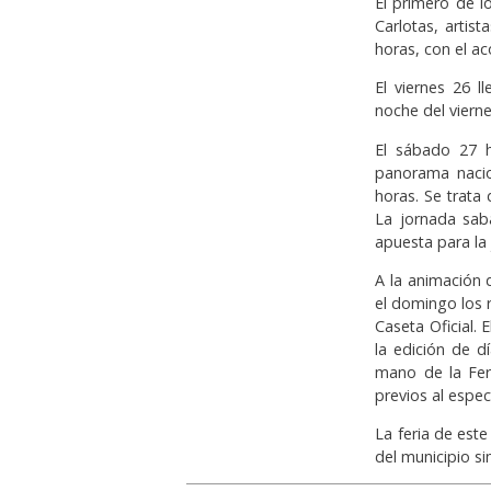
El primero de l
Carlotas, artist
horas, con el a
El viernes 26 l
noche del vierne
El sábado 27 h
panorama nacion
horas. Se trata
La jornada saba
apuesta para la
A la animación 
el domingo los r
Caseta Oficial. 
la edición de dí
mano de la Fer
previos al espec
La feria de este
del municipio sin