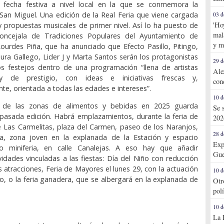
 fecha festiva a nivel local en la que se conmemora la
an Miguel. Una edición de la Real Feria que viene cargada
03 d
'Ho
y propuestas musicales de primer nivel. Así lo ha puesto de
mal
concejala de Tradiciones Populares del Ayuntamiento de
y m
ourdes Piña, que ha anunciado que Efecto Pasillo, Pitingo,
aura Gallego, Lider J y Marta Santos serán los protagonistas
29 d
os festejos dentro de una programación “llena de artistas
Ale
y de prestigio, con ideas e iniciativas frescas y,
con
e, orientada a todas las edades e intereses”.
10 d
ón de las zonas de alimentos y bebidas en 2025 guarda
Se 
a pasada edición. Habrá emplazamientos, durante la feria de
202
e Las Carmelitas, plaza del Carmen, paseo de los Naranjos,
28 d
a, zona joven en la explanada de la Estación y espacio
Exp
o miniferia, en calle Canalejas. A eso hay que añadir
Gue
idades vinculadas a las fiestas: Día del Niño con reducción
s atracciones, Feria de Mayores el lunes 29, con la actuación
10 d
o, o la feria ganadera, que se albergará en la explanada de
Otr
pol
10 d
La 