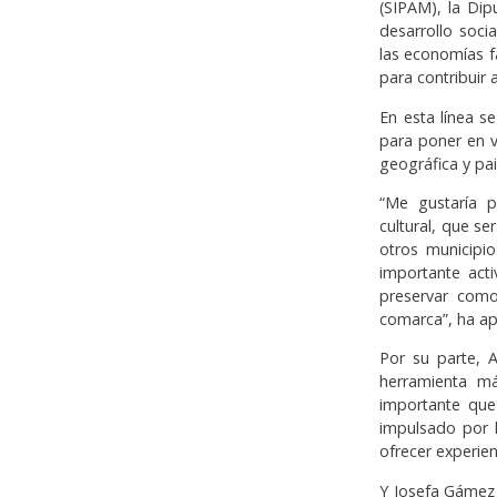
(SIPAM), la Dip
desarrollo soci
las economías f
para contribuir 
En esta línea s
para poner en v
geográfica y pai
“Me gustaría p
cultural, que se
otros municipi
importante act
preservar como
comarca”, ha ap
Por su parte, 
herramienta má
importante que
impulsado por 
ofrecer experien
Y Josefa Gámez 