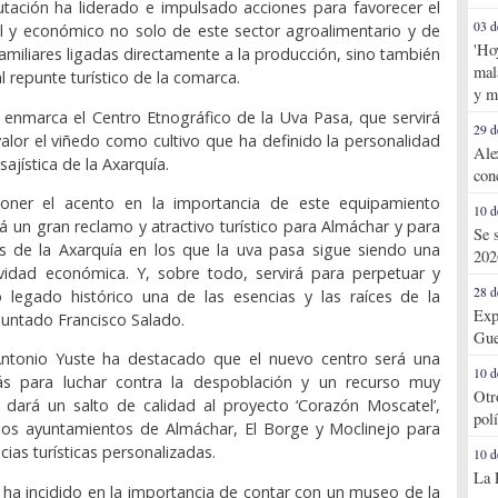
utación ha liderado e impulsado acciones para favorecer el
03 d
al y económico no solo de este sector agroalimentario y de
'Ho
amiliares ligadas directamente a la producción, sino también
mal
al repunte turístico de la comarca.
y m
e enmarca el Centro Etnográfico de la Uva Pasa, que servirá
29 d
alor el viñedo como cultivo que ha definido la personalidad
Ale
sajística de la Axarquía.
con
oner el acento en la importancia de este equipamiento
10 d
rá un gran reclamo y atractivo turístico para Almáchar y para
Se 
os de la Axarquía en los que la uva pasa sigue siendo una
202
ividad económica. Y, sobre todo, servirá para perpetuar y
28 d
 legado histórico una de las esencias y las raíces de la
Exp
untado Francisco Salado.
Gue
Antonio Yuste ha destacado que el nuevo centro será una
10 d
s para luchar contra la despoblación y un recurso muy
Otr
 dará un salto de calidad al proyecto ‘Corazón Moscatel’,
pol
los ayuntamientos de Almáchar, El Borge y Moclinejo para
cias turísticas personalizadas.
10 d
La 
ha incidido en la importancia de contar con un museo de la