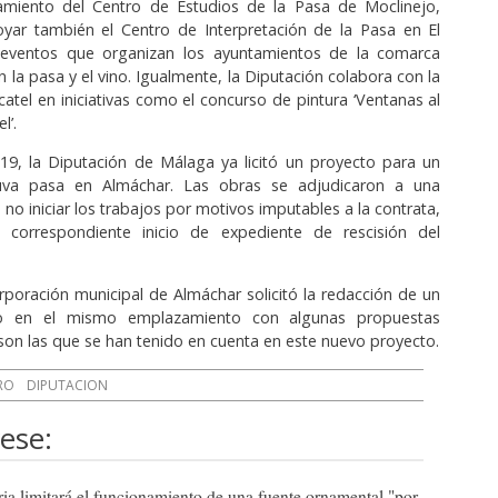
miento del Centro de Estudios de la Pasa de Moclinejo,
ar también el Centro de Interpretación de la Pasa en El
eventos que organizan los ayuntamientos de la comarca
 la pasa y el vino. Igualmente, la Diputación colabora con la
atel en iniciativas como el concurso de pintura ‘Ventanas al
l’.
19, la Diputación de Málaga ya licitó un proyecto para un
va pasa en Almáchar. Las obras se adjudicaron a una
no iniciar los trabajos por motivos imputables a la contrata,
 correspondiente inicio de expediente de rescisión del
orporación municipal de Almáchar solicitó la redacción de un
o en el mismo emplazamiento con algunas propuestas
 son las que se han tenido en cuenta en este nuevo proyecto.
RO
DIPUTACION
ese:
ia limitará el funcionamiento de una fuente ornamental "por