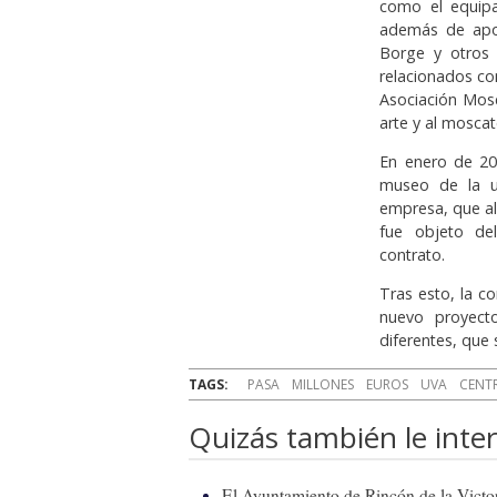
como el equipa
además de apoy
Borge y otros 
relacionados con
Asociación Mosc
arte y al moscate
En enero de 20
museo de la u
empresa, que al 
fue objeto del
contrato.
Tras esto, la c
nuevo proyect
diferentes, que
TAGS:
PASA
MILLONES
EUROS
UVA
CENT
Quizás también le inter
El Ayuntamiento de Rincón de la Victor