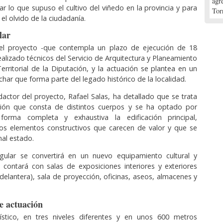
agr
ar lo que supuso el cultivo del viñedo en la provincia y para
Tor
el olvido de la ciudadanía.
lar
el proyecto -que contempla un plazo de ejecución de 18
ealizado técnicos del Servicio de Arquitectura y Planeamiento
erritorial de la Diputación, y la actuación se plantea en un
char que forma parte del legado histórico de la localidad.
edactor del proyecto, Rafael Salas, ha detallado que se trata
ción que consta de distintos cuerpos y se ha optado por
 forma completa y exhaustiva la edificación principal,
os elementos constructivos que carecen de valor y que se
al estado.
ingular se convertirá en un nuevo equipamiento cultural y
 contará con salas de exposiciones interiores y exteriores
 delantera), sala de proyección, oficinas, aseos, almacenes y
de actuación
stico, en tres niveles diferentes y en unos 600 metros