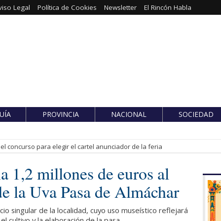
viso Legal
Política de Cookies
Newsletter
El Rincón Habla
UÍA
PROVINCIA
NACIONAL
SOCIEDAD
l concurso para elegir el cartel anunciador de la feria
a 1,2 millones de euros al
de la Uva Pasa de Almáchar
cio singular de la localidad, cuyo uso museístico reflejará
el cultivo y la elaboración de la pasa