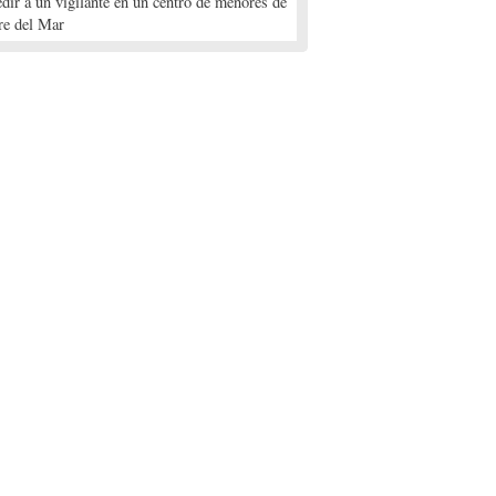
edir a un vigilante en un centro de menores de
re del Mar