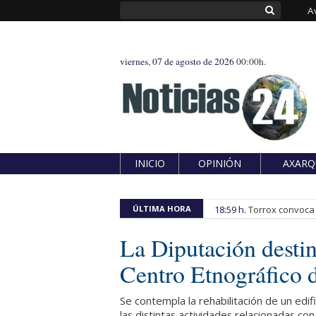
A
viernes, 07 de agosto de 2026
00:00h.
INICIO
OPINIÓN
AXARQ
ÚLTIMA HORA
18:59 h.
Torrox convoca e
La Diputación destin
Centro Etnográfico 
Se contempla la rehabilitación de un edifi
las distintas actividades relacionadas con 