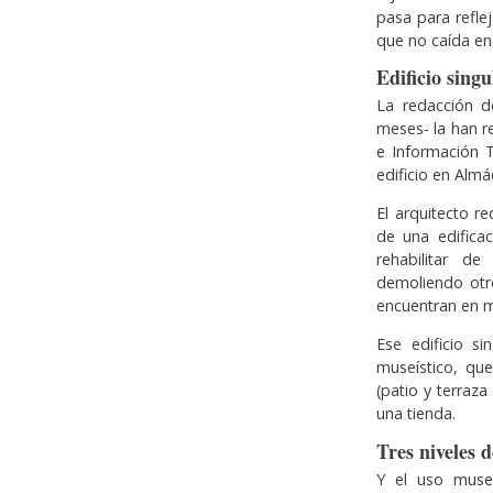
pasa para reflej
que no caída en 
Edificio singu
La redacción d
meses- la han r
e Información T
edificio en Almá
El arquitecto r
de una edifica
rehabilitar de
demoliendo otr
encuentran en m
Ese edificio s
museístico, que
(patio y terraza
una tienda.
Tres niveles 
Y el uso museí