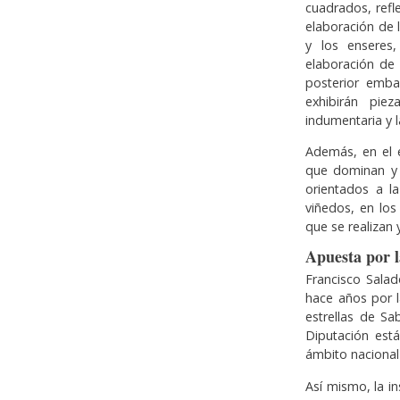
cuadrados, refle
elaboración de 
y los enseres
elaboración de 
posterior emba
exhibirán pie
indumentaria y l
Además, en el e
que dominan y c
orientados a la
viñedos, en lo
que se realizan 
Apuesta por l
Francisco Sala
hace años por 
estrellas de S
Diputación est
ámbito nacional
Así mismo, la in