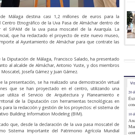
 de Málaga destina casi 1,2 millones de euros para la
l Centro Etnográfico de la Uva Pasa de Almáchar dentro de
r el SIPAM de la uva pasa moscatel de la Axarquía. La
vincial, que ha redactado el proyecto de este nuevo museo,
 importe al Ayuntamiento de Almáchar para que contrate las
e la Diputación de Málaga, Francisco Salado, ha presentado
unto al alcalde de Almáchar, Antonio Yuste, y dos miembros
n Moscatel, Josefa Gámez y Juan Gámez.
 la presentación, se ha realizado una demostración virtual
Vi
ones que se han proyectado en el centro, utilizando una
20 d
e utiliza el Servicio de Arquitectura y Planeamiento e
Éxi
ritorial de la Diputación con herramientas tecnológicas en
con
s para la redacción y gestión de los proyectos: el sistema de
ativo Building Information Modeling (BIM).
10 d
And
cado que, desde la declaración de la uva pasa moscatel de
Mar
mo Sistema Importante del Patrimonio Agrícola Mundial
cen