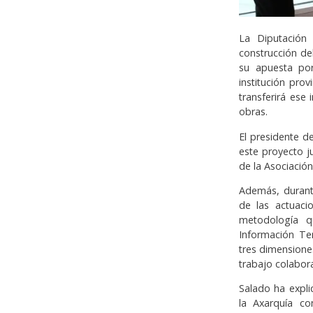
La Diputación
construcción de
su apuesta po
institución pro
transferirá ese
obras.
El presidente d
este proyecto j
de la Asociació
Además, durante
de las actuaci
metodología qu
Información Ter
tres dimensione
trabajo colabor
Salado ha expli
la Axarquía co