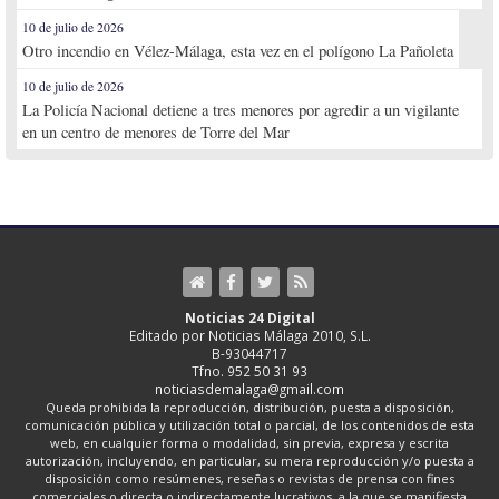
10 de julio de 2026
Otro incendio en Vélez-Málaga, esta vez en el polígono La Pañoleta
10 de julio de 2026
La Policía Nacional detiene a tres menores por agredir a un vigilante
en un centro de menores de Torre del Mar
Noticias 24 Digital
Editado por Noticias Málaga 2010, S.L.
B-93044717
Tfno. 952 50 31 93
noticiasdemalaga@gmail.com
Queda prohibida la reproducción, distribución, puesta a disposición,
comunicación pública y utilización total o parcial, de los contenidos de esta
web, en cualquier forma o modalidad, sin previa, expresa y escrita
autorización, incluyendo, en particular, su mera reproducción y/o puesta a
disposición como resúmenes, reseñas o revistas de prensa con fines
comerciales o directa o indirectamente lucrativos, a la que se manifiesta