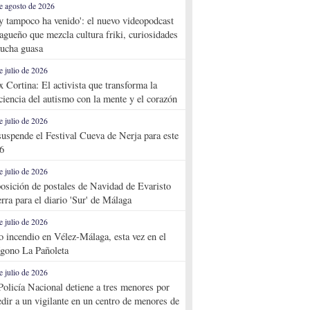
e agosto de 2026
y tampoco ha venido': el nuevo videopodcast
agueño que mezcla cultura friki, curiosidades
ucha guasa
e julio de 2026
x Cortina: El activista que transforma la
ciencia del autismo con la mente y el corazón
e julio de 2026
suspende el Festival Cueva de Nerja para este
6
e julio de 2026
osición de postales de Navidad de Evaristo
rra para el diario 'Sur' de Málaga
e julio de 2026
o incendio en Vélez-Málaga, esta vez en el
ígono La Pañoleta
e julio de 2026
Policía Nacional detiene a tres menores por
edir a un vigilante en un centro de menores de