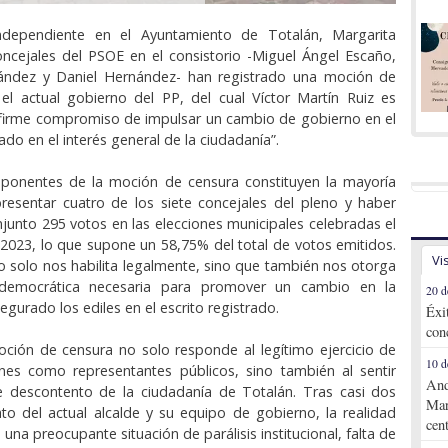
ndependiente en el Ayuntamiento de Totalán, Margarita
oncejales del PSOE en el consistorio -Miguel Ángel Escaño,
ndez y Daniel Hernández- han registrado una moción de
el actual gobierno del PP, del cual Víctor Martín Ruiz es
l firme compromiso de impulsar un cambio de gobierno en el
ado en el interés general de la ciudadanía”.
ponentes de la moción de censura constituyen la mayoría
presentar cuatro de los siete concejales del pleno y haber
junto 295 votos en las elecciones municipales celebradas el
023, lo que supone un 58,75% del total de votos emitidos.
Vi
o solo nos habilita legalmente, sino que también nos otorga
d democrática necesaria para promover un cambio en la
20 d
segurado los ediles en el escrito registrado.
Éxi
con
ción de censura no solo responde al legítimo ejercicio de
10 d
ones como representantes públicos, sino también al sentir
And
e descontento de la ciudadanía de Totalán. Tras casi dos
Mar
o del actual alcalde y su equipo de gobierno, la realidad
cen
a una preocupante situación de parálisis institucional, falta de