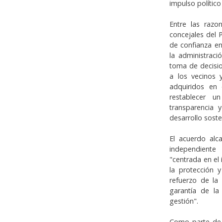
impulso político
Entre las razo
concejales del 
de confianza en
la administraci
toma de decisio
a los vecinos 
adquiridos en e
restablecer u
transparencia 
desarrollo sost
El acuerdo alc
independiente
"centrada en el
la protección 
refuerzo de la 
garantía de la
gestión".
Como parte de 