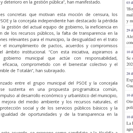
 y deterioro en la gestión pública”, han manifestado.
03 d
'Ho
nes concretas que motivan esta moción de censura, los
mal
PSOE y la concejala independiente han destacado la pérdida
y m
 la gestión del actual equipo de gobierno, la ineficiencia en
29 d
ón de los recursos públicos, la falta de transparencia en la
Ale
nes relevantes para el municipio, la desigualdad en el trato
con
y el incumplimiento de pactos, acuerdos y compromisos
l ámbito institucional. “Con esta iniciativa, aspiramos a
10 d
n gobierno municipal que actúe con responsabilidad,
Se 
202
y eficacia, comprometido con el bienestar colectivo y el
enible de Totalán”, han subrayado.
28 d
Exp
anzado entre el grupo municipal del PSOE y la concejala
Gue
 se sustenta en una propuesta programática común,
 impulso al desarrollo económico y urbanístico del municipio,
10 d
Otr
y mejora del medio ambiente y los recursos naturales, el
pol
protección social y de los servicios públicos básicos y la
 igualdad de oportunidades y de la transparencia en la
10 d
La 
agr
este acuerdo, se propone como candidato a la Alcaldía a