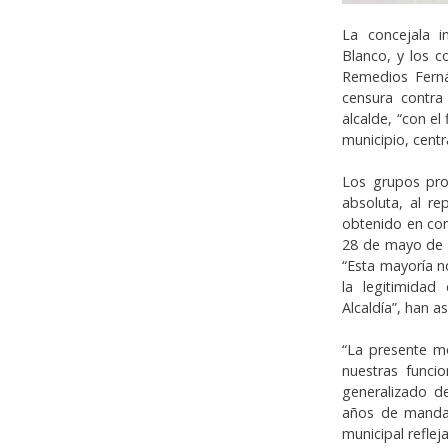
La concejala i
Blanco, y los c
Remedios Ferná
censura contra 
alcalde, “con e
municipio, centr
Los grupos pro
absoluta, al re
obtenido en con
28 de mayo de 2
“Esta mayoría n
la legitimida
Alcaldía”, han a
“La presente mo
nuestras funci
generalizado d
años de mandat
municipal reflej