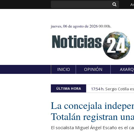
A
jueves, 06 de agosto de 2026
00:00h.
INICIO
OPINIÓN
AXARQ
ÚLTIMA HORA
17:54 h.
Sergio Cotilla 
La concejala indepe
Totalán registran un
El socialista Miguel Ángel Escaño es el c