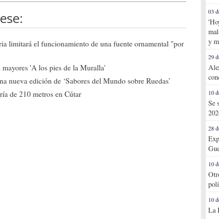
03 d
ese:
'Ho
mal
y m
ia limitará el funcionamiento de una fuente ornamental "por
29 d
Ale
mayores 'A los pies de la Muralla'
con
una nueva edición de ‘Sabores del Mundo sobre Ruedas’
10 d
ría de 210 metros en Cútar
Se 
202
28 d
Exp
Gue
10 d
Otr
pol
10 d
La 