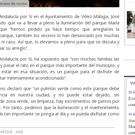
mbrano de noche
Andalucía por Sí en el Ayuntamiento de Vélez-Málaga, José
ado que va a llevar a pleno la iluminación del parque María
ue “hemos pedido ya hace tiempo que arreglaran la
 parque, también los vecinos lo han denunciado por muchas
n ni caso. Así que, lo elevamos a pleno para que se discuta y
ar su arreglo”.
Andalucía por Sí, ha expuesto que “son muchas familias las
 y pasar el rato en el parque más importante del municipio, y
estar en esa situación, es un parque para el disfrute de
star mínimamente acondicionado”.
Vi
, Pino declaró que “un pulmón verde como este parque debe
20 d
encia en nuestra ciudad, y no puede estar dejado, sin
Éxi
e zona verde, sin limpieza, hay excrementos de perros por
con
tc. Por tanto, pedimos que la iluminación y el mantenimiento
de tan importante se ponga al día y se pueda disfrutar como
10 d
And
Mar
PARQUE
AXSI
cen