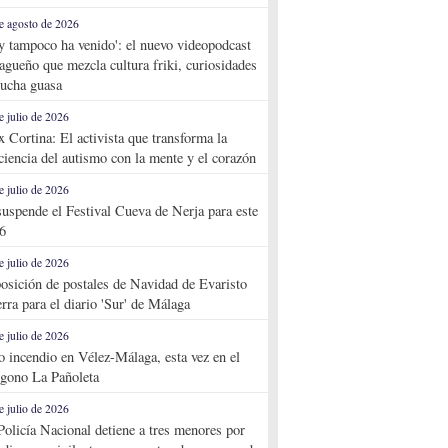
e agosto de 2026
y tampoco ha venido': el nuevo videopodcast
agueño que mezcla cultura friki, curiosidades
ucha guasa
e julio de 2026
x Cortina: El activista que transforma la
ciencia del autismo con la mente y el corazón
e julio de 2026
suspende el Festival Cueva de Nerja para este
6
e julio de 2026
osición de postales de Navidad de Evaristo
rra para el diario 'Sur' de Málaga
e julio de 2026
o incendio en Vélez-Málaga, esta vez en el
ígono La Pañoleta
e julio de 2026
Policía Nacional detiene a tres menores por