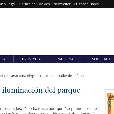
viso Legal
Política de Cookies
Newsletter
El Rincón Habla
UÍA
PROVINCIA
NACIONAL
SOCIEDAD
l concurso para elegir el cartel anunciador de la feria
a iluminación del parque
Zambrano, José Pino ha declarado que “no puede ser que
leve más de un año sin iluminación y esté abandonado”.