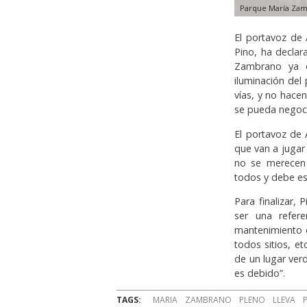
Parque María Za
El portavoz de 
Pino, ha declar
Zambrano ya q
iluminación del
vías, y no hace
se pueda negoci
El portavoz de 
que van a jugar
no se merecen 
todos y debe e
Para finalizar
ser una refer
mantenimiento d
todos sitios, e
de un lugar ver
es debido”.
TAGS:
MARIA
ZAMBRANO
PLENO
LLEVA