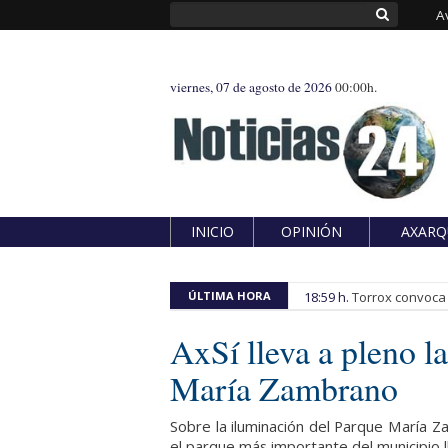
A
viernes, 07 de agosto de 2026
00:00h.
INICIO
OPINIÓN
AXARQ
ÚLTIMA HORA
18:59 h.
Torrox convoca e
AxSí lleva a pleno l
María Zambrano
Sobre la iluminación del Parque María 
el parque más importante del municipio l