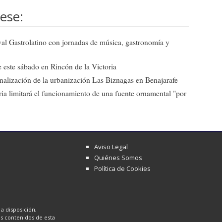
ese:
ival Gastrolatino con jornadas de música, gastronomía y
 este sábado en Rincón de la Victoria
 finalización de la urbanización Las Biznagas en Benajarafe
ia limitará el funcionamiento de una fuente ornamental "por
Aviso Legal
Quiénes Somos
Política de Cookies
a disposición,
los contenidos de esta