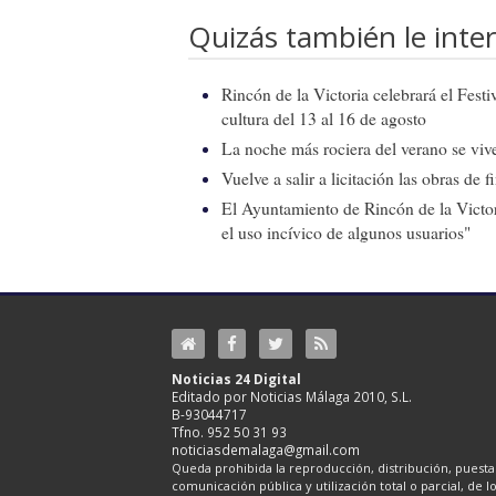
Quizás también le inter
Rincón de la Victoria celebrará el Fest
cultura del 13 al 16 de agosto
La noche más rociera del verano se vive
Vuelve a salir a licitación las obras de
El Ayuntamiento de Rincón de la Victor
el uso incívico de algunos usuarios"
Noticias 24 Digital
Editado por Noticias Málaga 2010, S.L.
B-93044717
Tfno. 952 50 31 93
noticiasdemalaga@gmail.com
Queda prohibida la reproducción, distribución, puesta 
comunicación pública y utilización total o parcial, de 