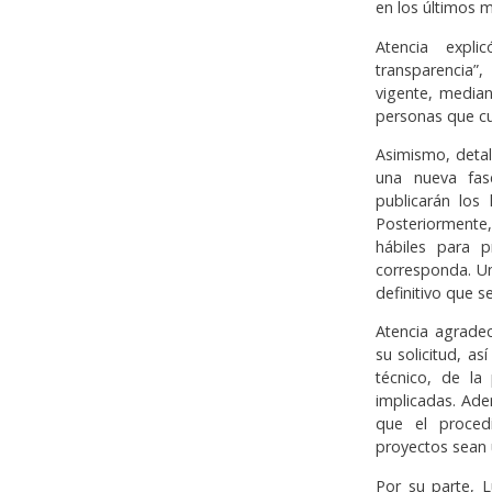
en los últimos 
Atencia expli
transparencia”
vigente, median
personas que cu
Asimismo, detall
una nueva fas
publicarán los 
Posteriormente
hábiles para 
corresponda. Un
definitivo que s
Atencia agrade
su solicitud, a
técnico, de la 
implicadas. Ad
que el proced
proyectos sean u
Por su parte, L