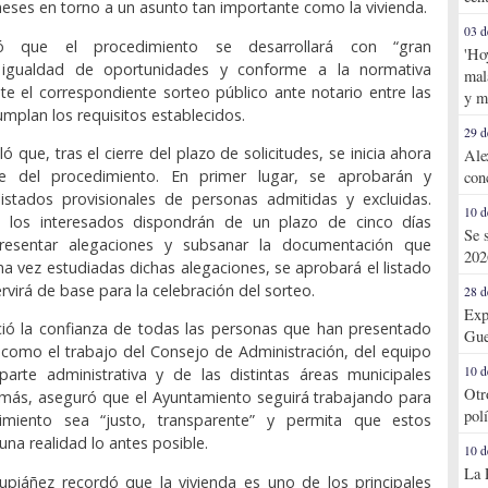
meses en torno a un asunto tan importante como la vivienda.
03 d
có que el procedimiento se desarrollará con “gran
'Ho
, igualdad de oportunidades y conforme a la normativa
mal
te el correspondiente sorteo público ante notario entre las
y m
mplan los requisitos establecidos.
29 d
ó que, tras el cierre del plazo de solicitudes, se inicia ahora
Ale
e del procedimiento. En primer lugar, se aprobarán y
con
listados provisionales de personas admitidas y excluidas.
10 d
, los interesados dispondrán de un plazo de cinco días
Se 
presentar alegaciones y subsanar la documentación que
202
a vez estudiadas dichas alegaciones, se aprobará el listado
ervirá de base para la celebración del sorteo.
28 d
Exp
ció la confianza de todas las personas que han presentado
Gue
sí como el trabajo del Consejo de Administración, del equipo
10 d
parte administrativa y de las distintas áreas municipales
Otr
emás, aseguró que el Ayuntamiento seguirá trabajando para
pol
imiento sea “justo, transparente” y permita que estos
na realidad lo antes posible.
10 d
La 
upiáñez recordó que la vivienda es uno de los principales