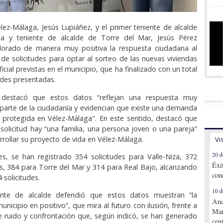
élez-Málaga, Jesús Lupiáñez, y el primer teniente de alcalde
a y teniente de alcalde de Torre del Mar, Jesús Pérez
alorado de manera muy positiva la respuesta ciudadana al
o de solicitudes para optar al sorteo de las nuevas viviendas
icial previstas en el municipio, que ha finalizado con un total
tudes presentadas.
n destacó que estos datos “reflejan una respuesta muy
parte de la ciudadanía y evidencian que existe una demanda
a protegida en Vélez-Málaga". En este sentido, destacó que
solicitud hay “una familia, una persona joven o una pareja”
rrollar su proyecto de vida en Vélez-Málaga.
Vi
20 d
s, se han registrado 354 solicitudes para Valle-Niza, 372
Éxi
s, 384 para Torre del Mar y 314 para Real Bajo, alcanzando
con
 solicitudes.
10 d
ente de alcalde defendió que estos datos muestran “la
And
unicipio en positivo”, que mira al futuro con ilusión, frente a
Mar
 ruido y confrontación que, según indicó, se han generado
cen