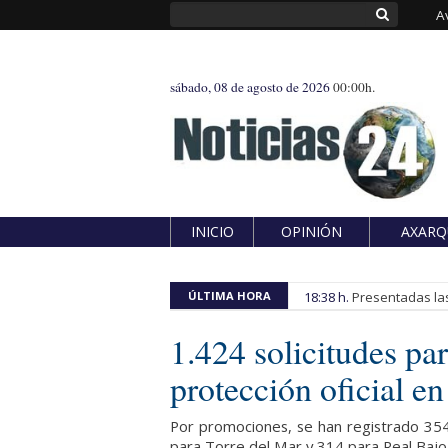
A
sábado, 08 de agosto de 2026
00:00h.
INICIO
OPINIÓN
AXARQ
ÚLTIMA HORA
18:38 h.
Presentadas las
1.424 solicitudes pa
protección oficial e
Por promociones, se han registrado 354 
para Torre del Mar y 314 para Real Bajo