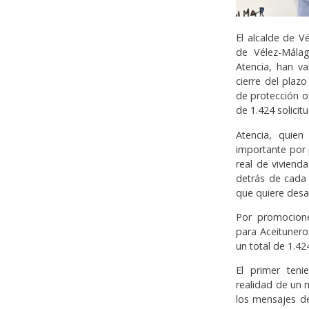
El alcalde de V
de Vélez-Málag
Atencia, han v
cierre del plaz
de protección of
de 1.424 solici
Atencia, quie
importante por 
real de viviend
detrás de cada 
que quiere desa
Por promocione
para Aceitunero
un total de 1.424
El primer teni
realidad de un m
los mensajes de