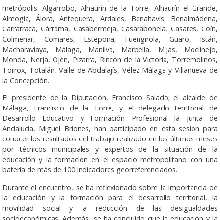
metrópolis: Algarrobo, Alhaurín de la Torre, Alhaurín el Grande,
Almogía, Álora, Antequera, Ardales, Benahavís, Benalmádena,
Carratraca, Cártama, Casabermeja, Casarabonela, Casares, Coín,
Colmenar, Comares, Estepona, Fuengirola, Guaro, Istán,
Macharaviaya, Málaga, Manilva, Marbella, Mijas, Moclinejo,
Monda, Nerja, Ojén, Pizarra, Rincón de la Victoria, Torremolinos,
Torrox, Totalán, Valle de Abdalajís, Vélez-Málaga y Villanueva de
la Concepción.
El presidente de la Diputación, Francisco Salado; el alcalde de
Málaga, Francisco de la Torre, y el delegado territorial de
Desarrollo Educativo y Formación Profesional la Junta de
Andalucía, Miguel Briones, han participado en esta sesión para
conocer los resultados del trabajo realizado en los últimos meses
por técnicos municipales y expertos de la situación de la
educación y la formación en el espacio metropolitano con una
batería de más de 100 indicadores georreferenciados.
Durante el encuentro, se ha reflexionado sobre la importancia de
la educación y la formación para el desarrollo territorial, la
movilidad social y la reducción de las desigualdades
socioeconómicas. Además, se ha concluido que la educación y la