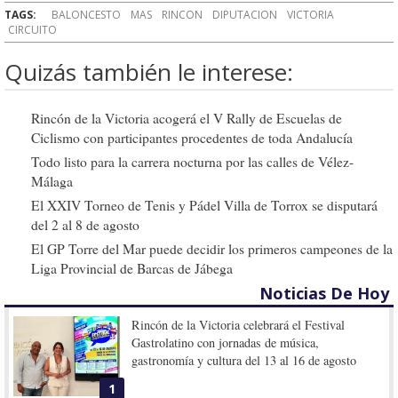
TAGS:
BALONCESTO
MAS
RINCON
DIPUTACION
VICTORIA
CIRCUITO
Quizás también le interese:
Rincón de la Victoria acogerá el V Rally de Escuelas de
Ciclismo con participantes procedentes de toda Andalucía
Todo listo para la carrera nocturna por las calles de Vélez-
Málaga
El XXIV Torneo de Tenis y Pádel Villa de Torrox se disputará
del 2 al 8 de agosto
El GP Torre del Mar puede decidir los primeros campeones de la
Liga Provincial de Barcas de Jábega
Noticias De Hoy
Rincón de la Victoria celebrará el Festival
Gastrolatino con jornadas de música,
gastronomía y cultura del 13 al 16 de agosto
1