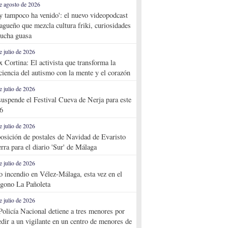
e agosto de 2026
y tampoco ha venido': el nuevo videopodcast
agueño que mezcla cultura friki, curiosidades
ucha guasa
e julio de 2026
x Cortina: El activista que transforma la
ciencia del autismo con la mente y el corazón
e julio de 2026
suspende el Festival Cueva de Nerja para este
6
e julio de 2026
osición de postales de Navidad de Evaristo
rra para el diario 'Sur' de Málaga
e julio de 2026
o incendio en Vélez-Málaga, esta vez en el
ígono La Pañoleta
e julio de 2026
Policía Nacional detiene a tres menores por
edir a un vigilante en un centro de menores de