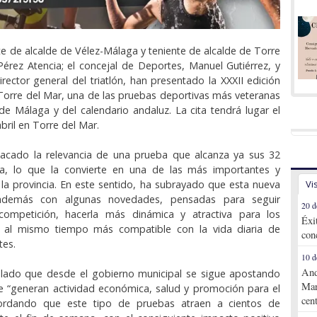
nte de alcalde de Vélez-Málaga y teniente de alcalde de Torre
Pérez Atencia; el concejal de Deportes, Manuel Gutiérrez, y
irector general del triatlón, han presentado la XXXII edición
 Torre del Mar, una de las pruebas deportivas más veteranas
 de Málaga y del calendario andaluz. La cita tendrá lugar el
bril en Torre del Mar.
tacado la relevancia de una prueba que alcanza ya sus 32
ia, lo que la convierte en una de las más importantes y
la provincia. En este sentido, ha subrayado que esta nueva
Vi
 además con algunas novedades, pensadas para seguir
20 d
ompetición, hacerla más dinámica y atractiva para los
Éxi
 y al mismo tiempo más compatible con la vida diaria de
con
tes.
10 d
And
alado que desde el gobierno municipal se sigue apostando
Mar
e “generan actividad económica, salud y promoción para el
cen
cordando que este tipo de pruebas atraen a cientos de