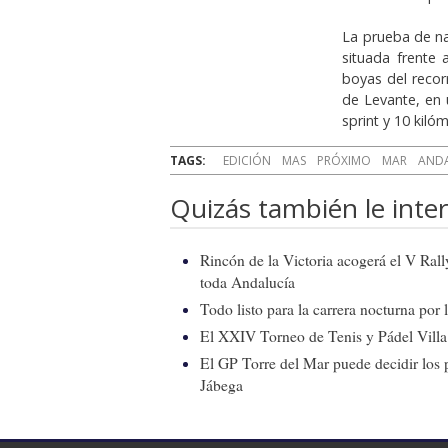
La prueba de na
situada frente 
boyas del recorr
de Levante, en 
sprint y 10 kiló
TAGS:
EDICIÓN
MAS
PRÓXIMO
MAR
AND
Quizás también le inter
Rincón de la Victoria acogerá el V Ral
toda Andalucía
Todo listo para la carrera nocturna por
El XXIV Torneo de Tenis y Pádel Villa 
El GP Torre del Mar puede decidir los 
Jábega