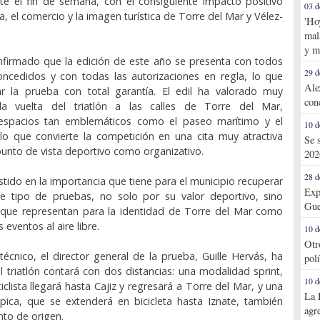
te el fin de semana, con el consiguiente impacto positivo
03 d
ía, el comercio y la imagen turística de Torre del Mar y Vélez-
'Ho
mal
y m
nfirmado que la edición de este año se presenta con todos
29 d
oncedidos y con todas las autorizaciones en regla, lo que
Ale
ar la prueba con total garantía. El edil ha valorado muy
con
la vuelta del triatlón a las calles de Torre del Mar,
espacios tan emblemáticos como el paseo marítimo y el
10 d
, lo que convierte la competición en una cita muy atractiva
Se 
punto de vista deportivo como organizativo.
202
28 d
stido en la importancia que tiene para el municipio recuperar
Exp
ste tipo de pruebas, no solo por su valor deportivo, sino
Gue
 que representan para la identidad de Torre del Mar como
eventos al aire libre.
10 d
Otr
técnico, el director general de la prueba, Guille Hervás, ha
pol
l triatlón contará con dos distancias: una modalidad sprint,
10 d
iclista llegará hasta Cajiz y regresará a Torre del Mar, y una
La 
pica, que se extenderá en bicicleta hasta Iznate, también
agr
nto de origen.