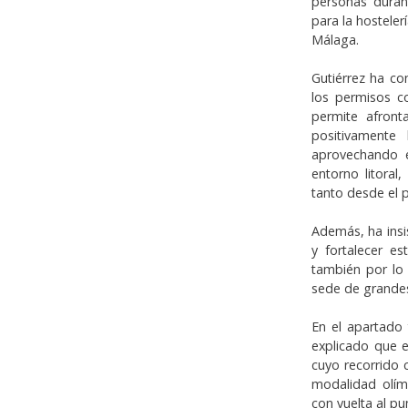
personas duran
para la hosteler
Málaga.
Gutiérrez ha co
los permisos c
permite afront
positivamente 
aprovechando 
entorno litoral
tanto desde el 
Además, ha insi
y fortalecer e
también por lo
sede de grandes 
En el apartado 
explicado que e
cuyo recorrido c
modalidad olím
con vuelta al pu