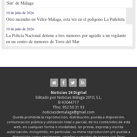
'Sur' de Málaga
10 de julio de 2026
Otro incendio en Vélez-Málaga, esta vez en el polígono La Pañoleta
10 de julio de 2026
La Policía Nacional detiene a tres menores por agredir a un vigilante
en un centro de menores de Torre del Mar
Noticias 24 Digital
Editado por Noticias Málaga 2010, S.L.
B-93044717
Tfno. 952 50 31 93
noticiasdemalaga@gmail.com
Queda prohibida la reproducción, distribución, puesta a disposición,
comunicación pública y utilización total o parcial, de los contenidos de esta
web, en cualquier forma o modalidad, sin previa, expresa y escrita
autorización, incluyendo, en particular, su mera reproducción y/o puesta a
disposición como resúmenes, reseñas o revistas de prensa con fines