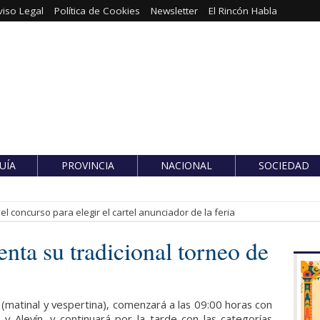
viso Legal
Política de Cookies
Newsletter
El Rincón Habla
UÍA
PROVINCIA
NACIONAL
SOCIEDAD
l concurso para elegir el cartel anunciador de la feria
enta su tradicional torneo de
o
(matinal y vespertina), comenzará a las 09:00 horas con
y Alevín, y continuará por la tarde con las categorías