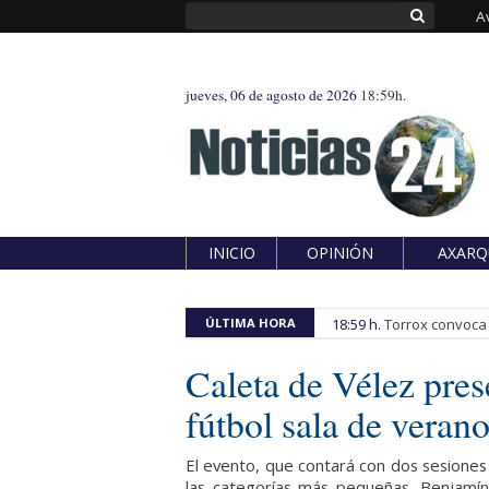
A
jueves, 06 de agosto de 2026
18:59h.
INICIO
OPINIÓN
AXARQ
ÚLTIMA HORA
18:59 h.
Torrox convoca e
Caleta de Vélez pres
fútbol sala de veran
El evento, que contará con dos sesiones 
las categorías más pequeñas, Benjamín 