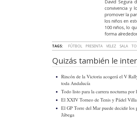
David Segura de
convivencia y 
promover la par
los niños en es
100 niños, lo q
forma alrededor 
TAGS:
FÚTBOL
PRESENTA
VELEZ
SALA
TO
Quizás también le inter
Rincón de la Victoria acogerá el V Ral
toda Andalucía
Todo listo para la carrera nocturna por
El XXIV Torneo de Tenis y Pádel Villa 
El GP Torre del Mar puede decidir los 
Jábega