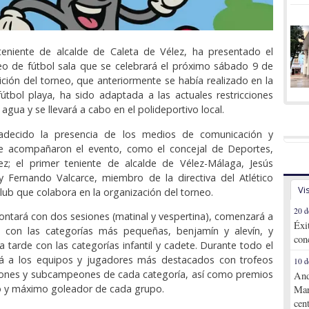
teniente de alcalde de Caleta de Vélez, ha presentado el
neo de fútbol sala que se celebrará el próximo sábado 9 de
ición del torneo, que anteriormente se había realizado en la
tbol playa, ha sido adaptada a las actuales restricciones
 agua y se llevará a cabo en el polideportivo local.
adecido la presencia de los medios de comunicación y
e acompañaron el evento, como el concejal de Deportes,
ez; el primer teniente de alcalde de Vélez-Málaga, Jesús
y Fernando Valcarce, miembro de la directiva del Atlético
Vi
lub que colabora en la organización del torneo.
20 d
contará con dos sesiones (matinal y vespertina), comenzará a
Éxi
s con las categorías más pequeñas, benjamín y alevín, y
con
a tarde con las categorías infantil y cadete. Durante todo el
rá a los equipos y jugadores más destacados con trofeos
10 d
ones y subcampeones de cada categoría, así como premios
And
o y máximo goleador de cada grupo.
Mar
cen