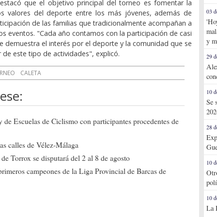
stacó que el objetivo principal del torneo es fomentar la
03 d
los valores del deporte entre los más jóvenes, además de
'Ho
ticipación de las familias que tradicionalmente acompañan a
mal
tos eventos. "Cada año contamos con la participación de casi
y m
ue demuestra el interés por el deporte y la comunidad que se
de este tipo de actividades", explicó.
29 d
Ale
RNEO
CALETA
con
ese:
10 d
Se 
202
ly de Escuelas de Ciclismo con participantes procedentes de
28 d
Exp
 las calles de Vélez-Málaga
Gue
de Torrox se disputará del 2 al 8 de agosto
10 d
primeros campeones de la Liga Provincial de Barcas de
Otr
pol
10 d
La 