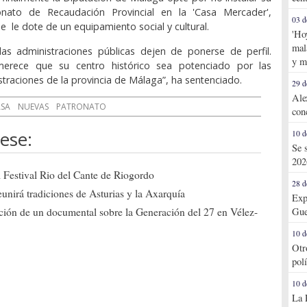
nato de Recaudación Provincial en la 'Casa Mercader',
03 d
 le dote de un equipamiento social y cultural.
'Ho
mal
as administraciones públicas dejen de ponerse de perfil.
y m
merece que su centro histórico sea potenciado por las
straciones de la provincia de Málaga”, ha sentenciado.
29 d
Ale
SA
NUEVAS
PATRONATO
con
ese:
10 d
Se 
202
el Festival Rio del Cante de Riogordo
28 d
eunirá tradiciones de Asturias y la Axarquía
Exp
ción de un documental sobre la Generación del 27 en Vélez-
Gue
10 d
Otr
pol
10 d
La 