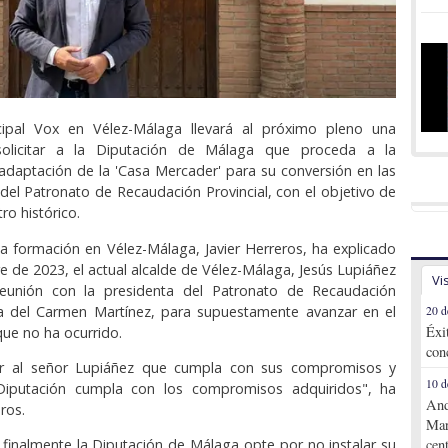
ipal Vox en Vélez-Málaga llevará al próximo pleno una
olicitar a la Diputación de Málaga que proceda a la
y adaptación de la 'Casa Mercader' para su conversión en las
 del Patronato de Recaudación Provincial, con el objetivo de
ro histórico.
la formación en Vélez-Málaga, Javier Herreros, ha explicado
e de 2023, el actual alcalde de Vélez-Málaga, Jesús Lupiáñez
Vi
eunión con la presidenta del Patronato de Recaudación
ría del Carmen Martínez, para supuestamente avanzar en el
20 d
Éxi
que no ha ocurrido.
con
ir al señor Lupiáñez que cumpla con sus compromisos y
10 d
Diputación cumpla con los compromisos adquiridos", ha
And
ros.
Mar
finalmente la Diputación de Málaga opte por no instalar su
cen