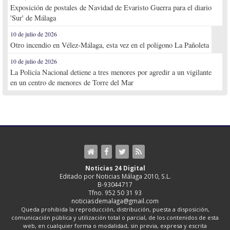
Exposición de postales de Navidad de Evaristo Guerra para el diario
'Sur' de Málaga
10 de julio de 2026
Otro incendio en Vélez-Málaga, esta vez en el polígono La Pañoleta
10 de julio de 2026
La Policía Nacional detiene a tres menores por agredir a un vigilante
en un centro de menores de Torre del Mar
Noticias 24 Digital
Editado por Noticias Málaga 2010, S.L.
B-93044717
Tfno. 952 50 31 93
noticiasdemalaga@gmail.com
Queda prohibida la reproducción, distribución, puesta a disposición,
comunicación pública y utilización total o parcial, de los contenidos de esta
web, en cualquier forma o modalidad, sin previa, expresa y escrita