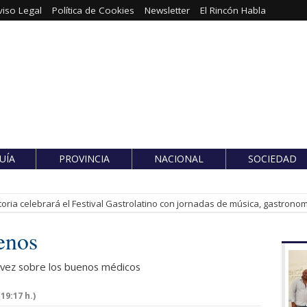
viso Legal
Política de Cookies
Newsletter
El Rincón Habla
UÍA
PROVINCIA
NACIONAL
SOCIEDAD
toria celebrará el Festival Gastrolatino con jornadas de música, gastronomí
enos
 vez sobre los buenos médicos
19:17 h.)