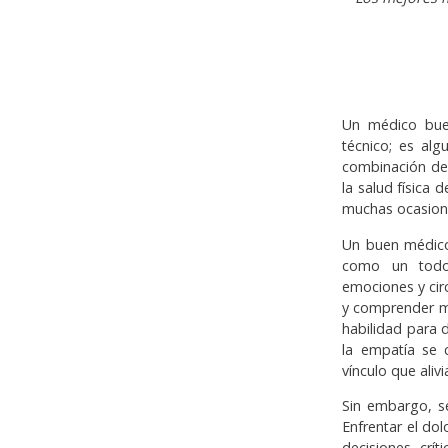
Un médico bue
técnico; es al
combinación de
la salud física 
muchas ocasione
Un buen médico 
como un todo,
emociones y cir
y comprender má
habilidad para d
la empatía se 
vínculo que aliv
Sin embargo, se
Enfrentar el dol
decisiones crí