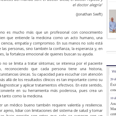
el doctor alegría”
(Jonathan Swift)
no es mucho más que un profesional con conocimiento
guien que entiende la medicina como un acto humano, una
 ciencia, empatía y compromiso. En sus manos no solo está
de las personas, sino también la confianza, la esperanza y, en
s, la fortaleza emocional de quienes buscan su ayuda.
no se limita a tratar síntomas; se interesa por el paciente
 reconociendo que cada persona tiene una historia,
Vi
cunstancias únicas. Su capacidad para escuchar con atención
s allá de los resultados clínicos es tan importante como su
20 d
Éxi
iagnosticar y aplicar tratamientos efectivos. En este sentido,
con
convierte en su herramienta más poderosa, pues crea un
ia tanto como la medicina.
10 d
And
r un médico bueno también requiere valentía y resiliencia.
Mar
or ajeno, lidiar con limitaciones del sistema de salud y tomar
cen
ticas bajo presión son retos que solo se superan con un