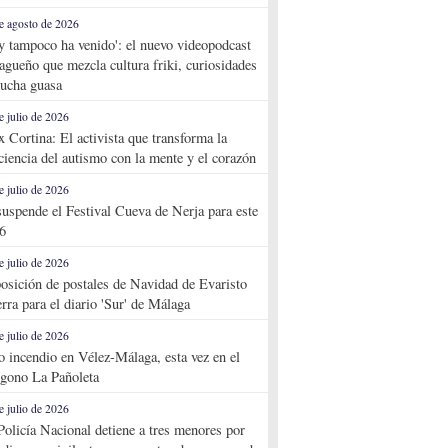
e agosto de 2026
y tampoco ha venido': el nuevo videopodcast
agueño que mezcla cultura friki, curiosidades
ucha guasa
e julio de 2026
x Cortina: El activista que transforma la
ciencia del autismo con la mente y el corazón
e julio de 2026
suspende el Festival Cueva de Nerja para este
6
e julio de 2026
osición de postales de Navidad de Evaristo
rra para el diario 'Sur' de Málaga
e julio de 2026
o incendio en Vélez-Málaga, esta vez en el
ígono La Pañoleta
e julio de 2026
Policía Nacional detiene a tres menores por