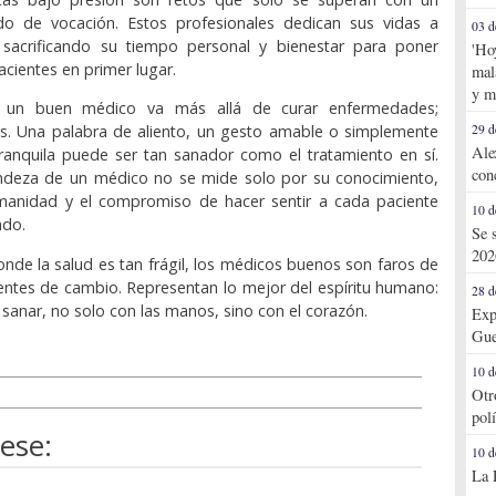
do de vocación. Estos profesionales dedican sus vidas a
03 d
s sacrificando su tiempo personal y bienestar para poner
'Ho
acientes en primer lugar.
mal
y m
 un buen médico va más allá de curar enfermedades;
as. Una palabra de aliento, un gesto amable o simplemente
29 d
Ale
ranquila puede ser tan sanador como el tratamiento en sí.
con
andeza de un médico no se mide solo por su conocimiento,
manidad y el compromiso de hacer sentir a cada paciente
10 d
ado.
Se 
202
de la salud es tan frágil, los médicos buenos son faros de
ntes de cambio. Representan lo mejor del espíritu humano:
28 d
 sanar, no solo con las manos, sino con el corazón.
Exp
Gue
10 d
Otr
pol
ese:
10 d
La 