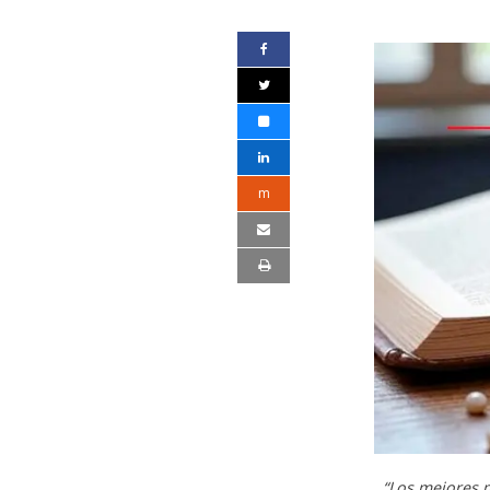
m
“Los mejores m