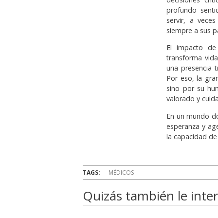
profundo senti
servir, a vece
siempre a sus p
El impacto de
transforma vid
una presencia t
Por eso, la gr
sino por su hu
valorado y cuid
En un mundo don
esperanza y age
la capacidad de
TAGS:
MÉDICOS
Quizás también le inter