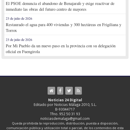
El PSOE denuncia el abandono de Benajarafe y exige reactivar de
inmediato las obras del futuro centro de mayores
23 de julio de 2026
Restaurado el agua para 400 viviendas y 300 hectáreas en Frigiliana y
Torrox
23 de julio de 2026
Por Mi Pueblo da un nuevo paso en la provincia con su delegación
oficial en Fuengirola
Noticias 24 Digital
Editado por Noticias Málaga 2010, S.L.
B-93044717
Tfno. 952 50 31 93
noticiasdemalaga@gmail.com
Queda prohibida la reproducción, distribución, puesta a disposición,
comunicación pública y utilización total o parcial, de los contenidos de esta