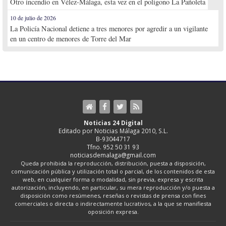
Otro incendio en Vélez-Málaga, esta vez en el polígono La Pañoleta
10 de julio de 2026
La Policía Nacional detiene a tres menores por agredir a un vigilante
en un centro de menores de Torre del Mar
Noticias 24 Digital
Editado por Noticias Málaga 2010, S.L.
B-93044717
Tfno. 952 50 31 93
noticiasdemalaga@gmail.com
Queda prohibida la reproducción, distribución, puesta a disposición,
comunicación pública y utilización total o parcial, de los contenidos de esta
web, en cualquier forma o modalidad, sin previa, expresa y escrita
autorización, incluyendo, en particular, su mera reproducción y/o puesta a
disposición como resúmenes, reseñas o revistas de prensa con fines
comerciales o directa o indirectamente lucrativos, a la que se manifiesta
oposición expresa.