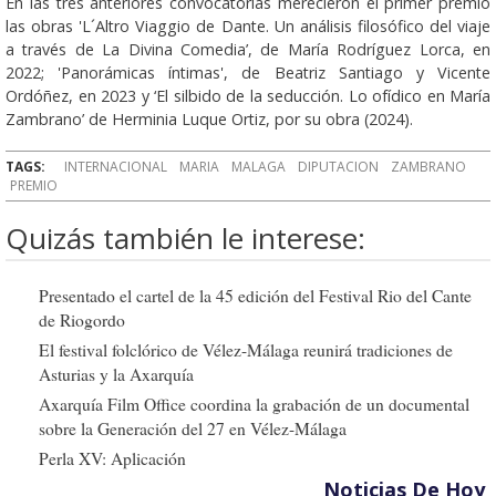
En las tres anteriores convocatorias merecieron el primer premio
las obras 'L´Altro Viaggio de Dante. Un análisis filosófico del viaje
a través de La Divina Comedia’, de María Rodríguez Lorca, en
2022; 'Panorámicas íntimas', de Beatriz Santiago y Vicente
Ordóñez, en 2023 y ‘El silbido de la seducción. Lo ofídico en María
Zambrano’ de Herminia Luque Ortiz, por su obra (2024).
TAGS:
INTERNACIONAL
MARIA
MALAGA
DIPUTACION
ZAMBRANO
PREMIO
Quizás también le interese:
Presentado el cartel de la 45 edición del Festival Rio del Cante
de Riogordo
El festival folclórico de Vélez-Málaga reunirá tradiciones de
Asturias y la Axarquía
Axarquía Film Office coordina la grabación de un documental
sobre la Generación del 27 en Vélez-Málaga
Perla XV: Aplicación
Noticias De Hoy