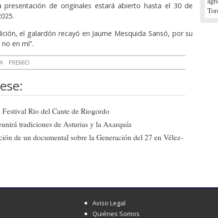
agr
a presentación de originales estará abierto hasta el 30 de
Tor
2025.
ición, el galardón recayó en Jaume Mesquida Sansó, por su
o no en mí”.
IA
PREMIO
ese:
el Festival Rio del Cante de Riogordo
eunirá tradiciones de Asturias y la Axarquía
ción de un documental sobre la Generación del 27 en Vélez-
Aviso Legal
Quiénes Somos