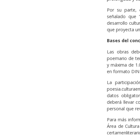
Por su parte, 
señalado que 
desarrollo cultu
que proyecta un
Bases del con
Las obras debe
poemario de te
y máxima de 1.
en formato DIN A
La participaci
poesia.cultura
datos obligator
deberá llevar c
personal que rev
Para más inform
Área de Cultura
certamenliterari