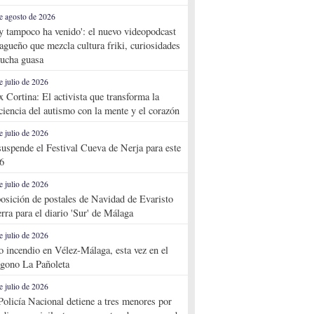
e agosto de 2026
y tampoco ha venido': el nuevo videopodcast
agueño que mezcla cultura friki, curiosidades
ucha guasa
e julio de 2026
x Cortina: El activista que transforma la
ciencia del autismo con la mente y el corazón
e julio de 2026
suspende el Festival Cueva de Nerja para este
6
e julio de 2026
osición de postales de Navidad de Evaristo
rra para el diario 'Sur' de Málaga
e julio de 2026
o incendio en Vélez-Málaga, esta vez en el
ígono La Pañoleta
e julio de 2026
Policía Nacional detiene a tres menores por