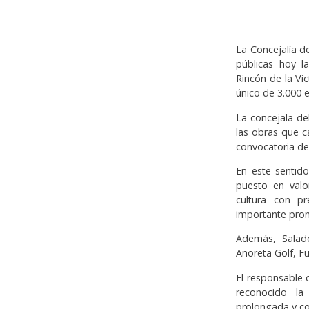
La Concejalía d
públicas hoy l
Rincón de la Vic
único de 3.000 
La concejala de
las obras que 
convocatoria de
En este sentido
puesto en valo
cultura con p
importante prom
Además, Salado
Añoreta Golf, F
El responsable 
reconocido la
prolongada y co