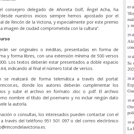
03 d
el consejero delegado de Añoreta Golf, Ángel Acha, ha
'Ho
“desde nuestros inicios siempre hemos apostado por el
mal
ral de Rincón de la Victoria, y especialmente por este premio
y m
a imagen de ciudad comprometida con la cultura”.
29 d
curso
Ale
con
rán ser originales o inéditas, presentadas en forma de
ma y forma libres, con una extensión mínima de 500 versos
10 d
000. Los textos deberán estar presentados a doble espacio
Se 
4, indicando al final el número total de versos.
202
ón se realizará de forma telemática a través del portal:
28 d
Exp
enrincon.es, donde los autores deberán cumplimentar los
Gue
ios y subir el archivo en formato .doc o .pdf. El archivo
omo nombre el título del poemario y no incluir ningún dato
10 d
ele la autoría.
Otr
pol
ación o consultas, los interesados pueden contactar con el
 a través del teléfono 951 501 097 o del correo electrónico
10 d
o@rincondelavictoria.es.
La 