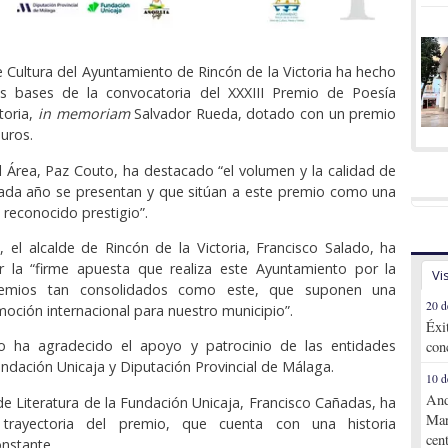
e Cultura del Ayuntamiento de Rincón de la Victoria ha hecho
as bases de la convocatoria del XXXIII Premio de Poesía
toria,
in memoriam
Salvador Rueda, dotado con un premio
euros.
l Área, Paz Couto, ha destacado “el volumen y la calidad de
cada año se presentan y que sitúan a este premio como una
 reconocido prestigio”.
, el alcalde de Rincón de la Victoria, Francisco Salado, ha
r la “firme apuesta que realiza este Ayuntamiento por la
Vi
remios tan consolidados como este, que suponen una
20 d
oción internacional para nuestro municipio”.
Éxi
 ha agradecido el apoyo y patrocinio de las entidades
con
undación Unicaja y Diputación Provincial de Málaga.
10 d
And
de Literatura de la Fundación Unicaja, Francisco Cañadas, ha
Mar
 trayectoria del premio, que cuenta con una historia
cen
nstante.