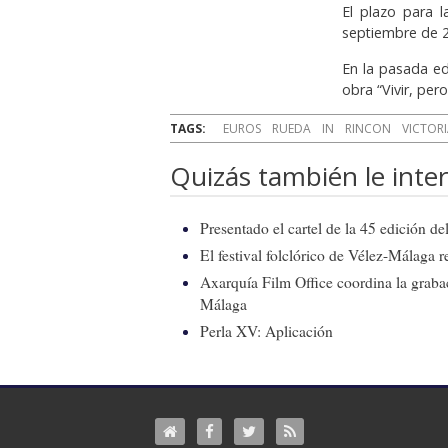
El plazo para l
septiembre de 
En la pasada ed
obra “Vivir, per
TAGS:
EUROS
RUEDA
IN
RINCON
VICTOR
Quizás también le inter
Presentado el cartel de la 45 edición d
El festival folclórico de Vélez-Málaga r
Axarquía Film Office coordina la graba
Málaga
Perla XV: Aplicación