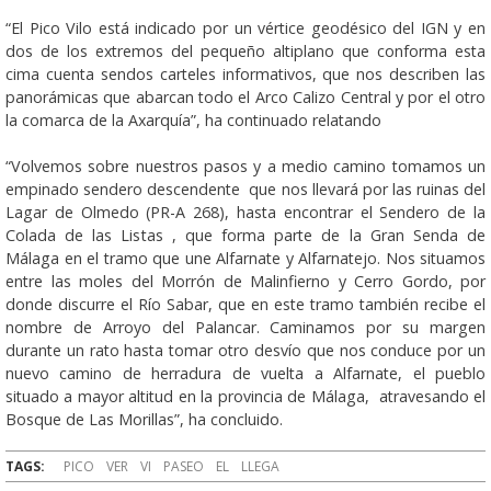
“El Pico Vilo está indicado por un vértice geodésico del IGN y en
dos de los extremos del pequeño altiplano que conforma esta
cima cuenta sendos carteles informativos, que nos describen las
panorámicas que abarcan todo el Arco Calizo Central y por el otro
la comarca de la Axarquía”, ha continuado relatando
“Volvemos sobre nuestros pasos y a medio camino tomamos un
empinado sendero descendente que nos llevará por las ruinas del
Lagar de Olmedo (PR-A 268), hasta encontrar el Sendero de la
Colada de las Listas , que forma parte de la Gran Senda de
Málaga en el tramo que une Alfarnate y Alfarnatejo. Nos situamos
entre las moles del Morrón de Malinfierno y Cerro Gordo, por
donde discurre el Río Sabar, que en este tramo también recibe el
nombre de Arroyo del Palancar. Caminamos por su margen
durante un rato hasta tomar otro desvío que nos conduce por un
nuevo camino de herradura de vuelta a Alfarnate, el pueblo
situado a mayor altitud en la provincia de Málaga, atravesando el
Bosque de Las Morillas”, ha concluido.
TAGS:
PICO
VER
VI
PASEO
EL
LLEGA