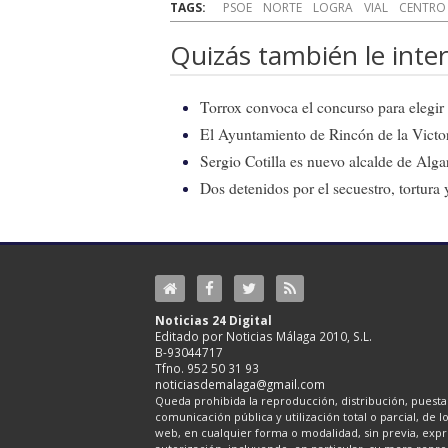
TAGS:
PSOE
NORTE
LOGRA
VIAL
CENTRO
Quizás también le inter
Torrox convoca el concurso para elegir e
El Ayuntamiento de Rincón de la Victor
Sergio Cotilla es nuevo alcalde de Alg
Dos detenidos por el secuestro, tortur
Noticias 24 Digital
Editado por Noticias Málaga 2010, S.L.
B-93044717
Tfno. 952 50 31 93
noticiasdemalaga@gmail.com
Queda prohibida la reproducción, distribución, puesta 
comunicación pública y utilización total o parcial, de 
web, en cualquier forma o modalidad, sin previa, expre