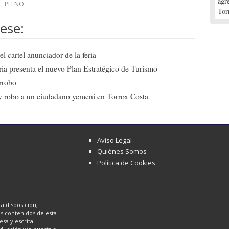
agr
PLENO
Tor
ese:
l cartel anunciador de la feria
ia presenta el nuevo Plan Estratégico de Turismo
arrobo
a y robo a un ciudadano yemení en Torrox Costa
Aviso Legal
Quiénes Somos
Política de Cookies
a disposición,
los contenidos de esta
sa y escrita