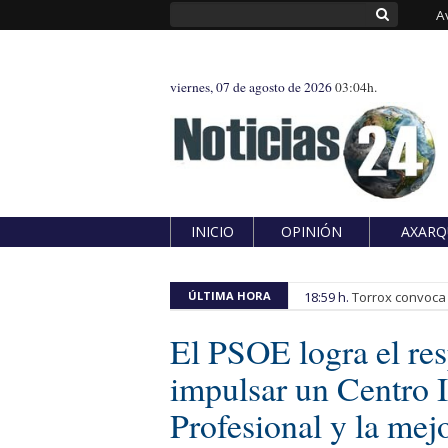
A
viernes, 07 de agosto de 2026
03:04h.
INICIO
OPINIÓN
AXARQ
ÚLTIMA HORA
18:59 h.
Torrox convoca e
El PSOE logra el res
impulsar un Centro 
Profesional y la mej