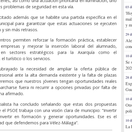
cenes, así como una actuación prioritaria en iluminación, uno
les problemas de seguridad en esta vía.
03 d
'Ho
citado además que se habilite una partida específica en el
mal
nicipal para garantizar que estas actuaciones se ejecuten
y m
n y sin más retrasos.
29 d
ntros permiten reforzar la formación práctica, establecer
Ale
empresas y mejorar la inserción laboral del alumnado,
con
 en sectores estratégicos para la Axarquía como el
10 d
el turístico o los servicios.
Se 
202
ubrayado la necesidad de ampliar la oferta pública de
sional ante la alta demanda existente y la falta de plazas
28 d
Queremos que nuestros jóvenes tengan oportunidades reales
Exp
archarse fuera ni recurrir a opciones privadas por falta de
Gue
 ha afirmado.
10 d
cialista ha concluido señalando que estas dos propuestas
Otr
el PSOE trabaja con una visión clara de municipio: “Invertir
pol
invertir en formación y generar oportunidades. Ese es el
10 d
ad que defendemos para Vélez-Málaga”.
La 