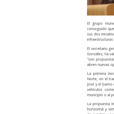
El grupo munic
conseguido que 
sus dos iniciati
infraestructuras
El secretario g
González, ha va
“son propuestas
abren nuevas op
La primera inic
Norte, en el tr
José y el barrio
vehículos come
municipio o al 
La propuesta in
horizontal y ve