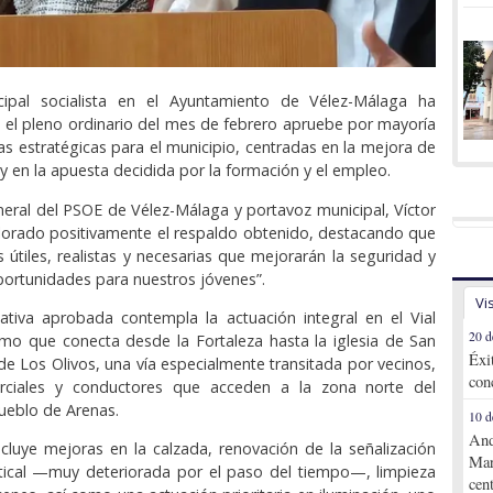
ipal socialista en el Ayuntamiento de Vélez-Málaga ha
el pleno ordinario del mes de febrero apruebe por mayoría
vas estratégicas para el municipio, centradas en la mejora de
 y en la apuesta decidida por la formación y el empleo.
eneral del PSOE de Vélez-Málaga y portavoz municipal, Víctor
lorado positivamente el respaldo obtenido, destacando que
 útiles, realistas y necesarias que mejorarán la seguridad y
ortunidades para nuestros jóvenes”.
Vi
iativa aprobada contempla la actuación integral en el Vial
20 d
amo que conecta desde la Fortaleza hasta la iglesia de San
Éxi
 de Los Olivos, una vía especialmente transitada por vecinos,
con
rciales y conductores que acceden a la zona norte del
pueblo de Arenas.
10 d
And
cluye mejoras en la calzada, renovación de la señalización
Mar
rtical —muy deteriorada por el paso del tiempo—, limpieza
cen