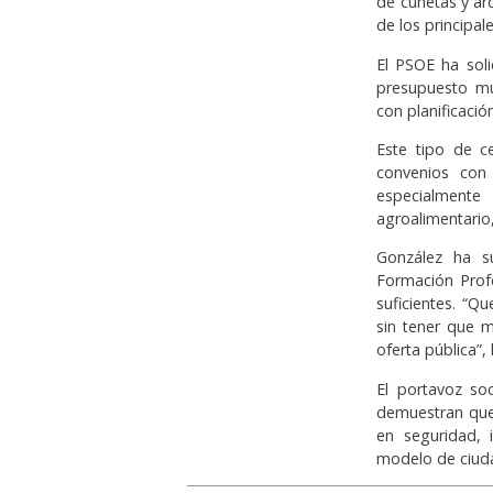
de cunetas y ar
de los principa
El PSOE ha soli
presupuesto mu
con planificació
Este tipo de ce
convenios con 
especialmente
agroalimentario, 
González ha s
Formación Profe
suficientes. “
sin tener que m
oferta pública”,
El portavoz so
demuestran que 
en seguridad, 
modelo de ciud