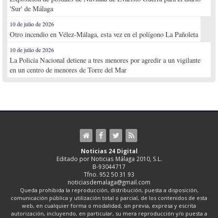
'Sur' de Málaga
10 de julio de 2026
Otro incendio en Vélez-Málaga, esta vez en el polígono La Pañoleta
10 de julio de 2026
La Policía Nacional detiene a tres menores por agredir a un vigilante
en un centro de menores de Torre del Mar
Noticias 24 Digital
Editado por Noticias Málaga 2010, S.L.
B-93044717
Tfno. 952 50 31 93
noticiasdemalaga@gmail.com
Queda prohibida la reproducción, distribución, puesta a disposición,
comunicación pública y utilización total o parcial, de los contenidos de esta
web, en cualquier forma o modalidad, sin previa, expresa y escrita
autorización, incluyendo, en particular, su mera reproducción y/o puesta a