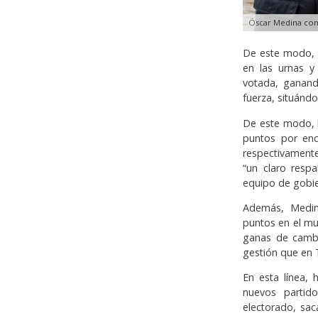
Óscar Medina con
De este modo, 
en las urnas y
votada, ganand
fuerza, situánd
De este modo, 
puntos por enc
respectivamente
“un claro resp
equipo de gobie
Además, Medina
puntos en el mu
ganas de cambi
gestión que en 
En esta línea, 
nuevos partid
electorado, sac