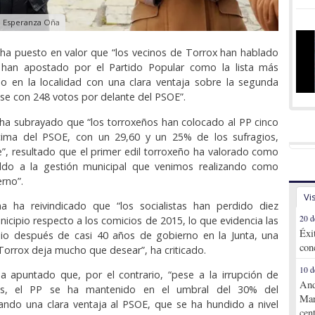
 Esperanza Oña
ha puesto en valor que “los vecinos de Torrox han hablado
 han apostado por el Partido Popular como la lista más
o en la localidad con una clara ventaja sobre la segunda
ose con 248 votos por delante del PSOE”.
ha subrayado que “los torroxeños han colocado al PP cinco
ima del PSOE, con un 29,60 y un 25% de los sufragios,
”, resultado que el primer edil torroxeño ha valorado como
aldo a la gestión municipal que venimos realizando como
rno”.
Vi
 ha reivindicado que “los socialistas han perdido diez
20 d
nicipio respecto a los comicios de 2015, lo que evidencia las
Éxi
o después de casi 40 años de gobierno en la Junta, una
con
Torrox deja mucho que desear”, ha criticado.
10 d
ha apuntado que, por el contrario, “pese a la irrupción de
And
os, el PP se ha mantenido en el umbral del 30% del
Mar
ando una clara ventaja al PSOE, que se ha hundido a nivel
cen