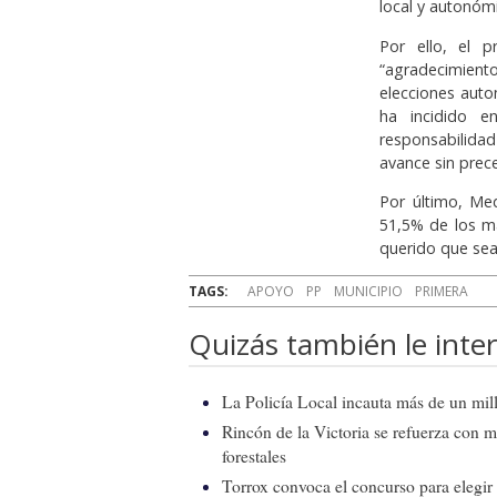
local y autonómi
Por ello, el 
“agradecimient
elecciones auto
ha incidido e
responsabilidad
avance sin prec
Por último, Med
51,5% de los m
querido que sea
TAGS:
APOYO
PP
MUNICIPIO
PRIMERA
Quizás también le inter
La Policía Local incauta más de un mill
Rincón de la Victoria se refuerza con m
forestales
Torrox convoca el concurso para elegir e