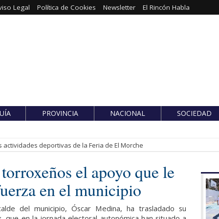
viso Legal
Política de Cookies
Newsletter
El Rincón Habla
UÍA
PROVINCIA
NACIONAL
SOCIEDAD
 actividades deportivas de la Feria de El Morche
 torroxeños el apoyo que le
uerza en el municipio
alde del municipio, Óscar Medina, ha trasladado su
, que en la jornada electoral autonómica han situado a