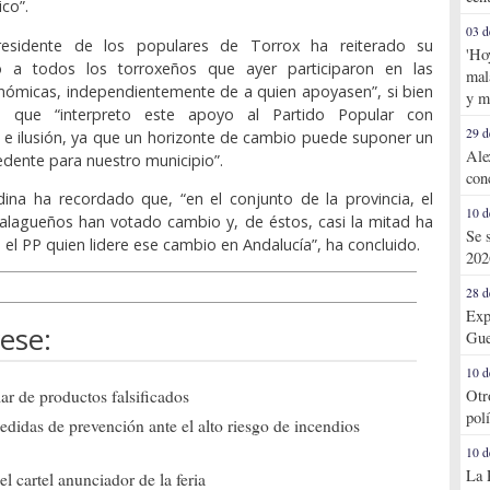
co”.
03 d
presidente de los populares de Torrox ha reiterado su
'Ho
o a todos los torroxeños que ayer participaron en las
mal
nómicas, independientemente de a quien apoyasen”, si bien
y m
n que “interpreto este apoyo al Partido Popular con
29 d
 e ilusión, ya que un horizonte de cambio puede suponer un
Ale
edente para nuestro municipio”.
con
ina ha recordado que, “en el conjunto de la provincia, el
10 d
alagueños han votado cambio y, de éstos, casi la mitad ha
Se 
 el PP quien lidere ese cambio en Andalucía”, ha concluido.
202
28 d
Exp
ese:
Gue
10 d
ar de productos falsificados
Otr
pol
edidas de prevención ante el alto riesgo de incendios
10 d
La 
l cartel anunciador de la feria