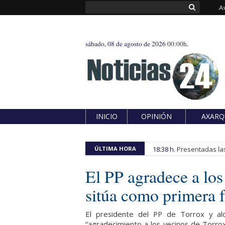
A
sábado, 08 de agosto de 2026
00:00h.
INICIO
OPINIÓN
AXARQ
ÚLTIMA HORA
18:38 h.
Presentadas las
El PP agradece a los
sitúa como primera f
El presidente del PP de Torrox y alc
“agradecimiento a los vecinos de Torrox