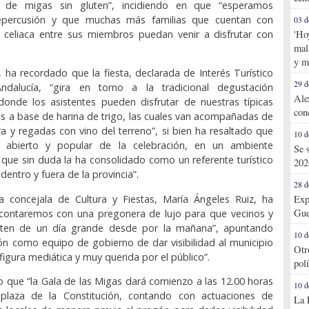
n de migas sin gluten”, incidiendo en que “esperamos
 repercusión y que muchas más familias que cuentan con
03 d
 celiaca entre sus miembros puedan venir a disfrutar con
'Ho
mal
y m
, ha recordado que la fiesta, declarada de Interés Turístico
29 d
ndalucía, “gira en torno a la tradicional degustación
Ale
donde los asistentes pueden disfrutar de nuestras típicas
con
as a base de harina de trigo, las cuales van acompañadas de
era y regadas con vino del terreno”, si bien ha resaltado que
10 d
r abierto y popular de la celebración, en un ambiente
Se 
 que sin duda la ha consolidado como un referente turístico
202
entro y fuera de la provincia”.
28 d
la concejala de Cultura y Fiestas, María Ángeles Ruiz, ha
Exp
Gue
“contaremos con una pregonera de lujo para que vecinos y
fruten de un día grande desde por la mañana”, apuntando
10 d
ión como equipo de gobierno de dar visibilidad al municipio
Otr
figura mediática y muy querida por el público”.
pol
do que “la Gala de las Migas dará comienzo a las 12.00 horas
10 d
 plaza de la Constitución, contando con actuaciones de
La 