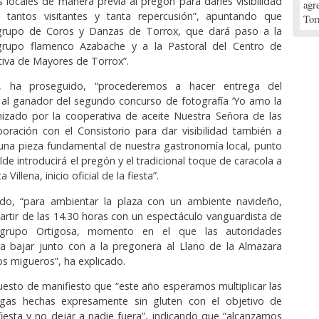
 locales de manera previa al pregón para darles visibilidad
agr
tantos visitantes y tanta repercusión”, apuntando que
Tor
l grupo de Coros y Danzas de Torrox, que dará paso a la
grupo flamenco Azabache y a la Pastoral del Centro de
ctiva de Mayores de Torrox”.
n, ha proseguido, “procederemos a hacer entrega del
 al ganador del segundo concurso de fotografía ‘Yo amo la
nizado por la cooperativa de aceite Nuestra Señora de las
oración con el Consistorio para dar visibilidad también a
 una pieza fundamental de nuestra gastronomía local, punto
alde introducirá el pregón y el tradicional toque de caracola a
 Villena, inicio oficial de la fiesta”.
o, “para ambientar la plaza con un ambiente navideño,
rtir de las 14.30 horas con un espectáculo vanguardista de
grupo Ortigosa, momento en el que las autoridades
a bajar junto con a la pregonera al Llano de la Almazara
os migueros”, ha explicado.
esto de manifiesto que “este año esperamos multiplicar las
gas hechas expresamente sin gluten con el objetivo de
a fiesta y no dejar a nadie fuera”, indicando que “alcanzamos