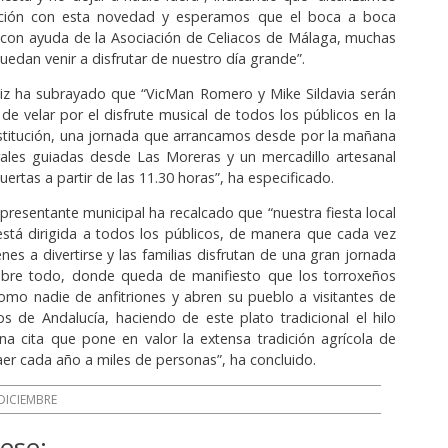
ición con esta novedad y esperamos que el boca a boca
 con ayuda de la Asociación de Celiacos de Málaga, muchas
edan venir a disfrutar de nuestro día grande”.
uiz ha subrayado que “VicMan Romero y Mike Sildavia serán
de velar por el disfrute musical de todos los públicos en la
stitución, una jornada que arrancamos desde por la mañana
rales guiadas desde Las Moreras y un mercadillo artesanal
uertas a partir de las 11.30 horas”, ha especificado.
epresentante municipal ha recalcado que “nuestra fiesta local
está dirigida a todos los públicos, de manera que cada vez
nes a divertirse y las familias disfrutan de una gran jornada
sobre todo, donde queda de manifiesto que los torroxeños
omo nadie de anfitriones y abren su pueblo a visitantes de
s de Andalucía, haciendo de este plato tradicional el hilo
a cita que pone en valor la extensa tradición agrícola de
aer cada año a miles de personas”, ha concluido.
DICIEMBRE
ese: