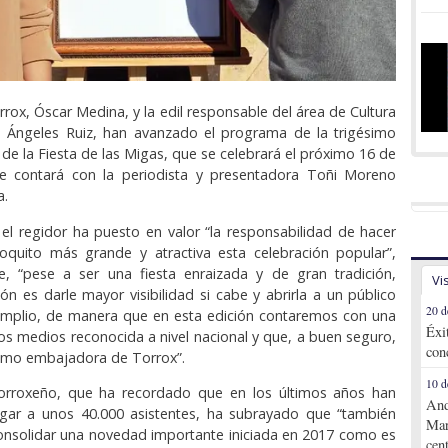
rrox, Óscar Medina, y la edil responsable del área de Cultura
ía Ángeles Ruiz, han avanzado el programa de la trigésimo
 de la Fiesta de las Migas, que se celebrará el próximo 16 de
e contará con la periodista y presentadora Toñi Moreno
a.
l regidor ha puesto en valor “la responsabilidad de hacer
quito más grande y atractiva esta celebración popular”,
, “pese a ser una fiesta enraizada y de gran tradición,
Vi
ión es darle mayor visibilidad si cabe y abrirla a un público
20 d
mplio, de manera que en esta edición contaremos con una
Éxi
los medios reconocida a nivel nacional y que, a buen seguro,
con
como embajadora de Torrox”.
10 d
 torroxeño, que ha recordado que en los últimos años han
And
gar a unos 40.000 asistentes, ha subrayado que “también
Mar
nsolidar una novedad importante iniciada en 2017 como es
cen