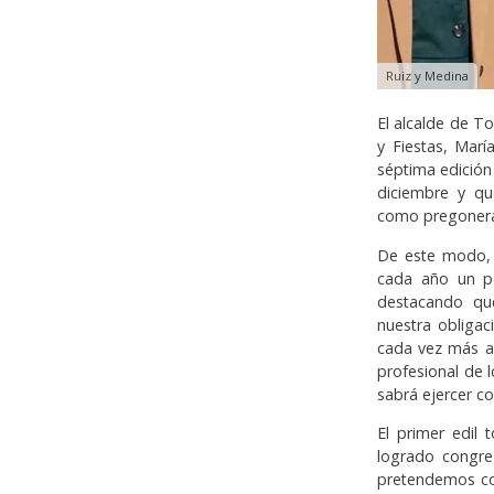
Ruiz y Medina
El alcalde de To
y Fiestas, Mar
séptima edición
diciembre y qu
como pregoner
De este modo, e
cada año un po
destacando que
nuestra obligac
cada vez más a
profesional de 
sabrá ejercer 
El primer edil
logrado congre
pretendemos co