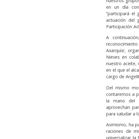
nuestros grupos
en un día con 
“participará e
actuación del 
Participación A
A continuació
reconocimiento
Axarquía’, orga
Nieves en colab
nuestro aceite,
en el que el alc
cargo de Angelita
Del mismo mod
contaremos a pa
la mano del 
aprovechan par
para saludar a l
Asimismo, ha pu
raciones de mi
universalizar l