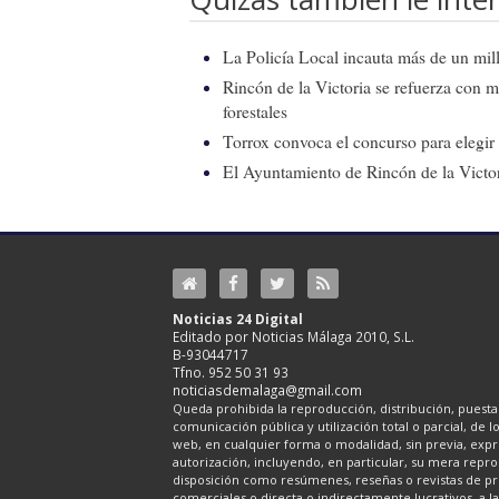
La Policía Local incauta más de un mill
Rincón de la Victoria se refuerza con m
forestales
Torrox convoca el concurso para elegir e
El Ayuntamiento de Rincón de la Victor
Noticias 24 Digital
Editado por Noticias Málaga 2010, S.L.
B-93044717
Tfno. 952 50 31 93
noticiasdemalaga@gmail.com
Queda prohibida la reproducción, distribución, puesta 
comunicación pública y utilización total o parcial, de 
web, en cualquier forma o modalidad, sin previa, expre
autorización, incluyendo, en particular, su mera repr
disposición como resúmenes, reseñas o revistas de pr
comerciales o directa o indirectamente lucrativos, a l