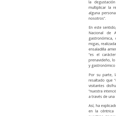
la degustació
multiplicar la
alguna persona
nosotros”.
En este sentido
Nacional de A
gastronómica, 
migas, realizad
ensaladilla arri
“es el carácte
prenavideño, lo
y gastronómico d
Por su parte, 
resaltado que 
visitantes dis
“nuestra intenc
a través de una 
Así, ha explica
en la céntrica