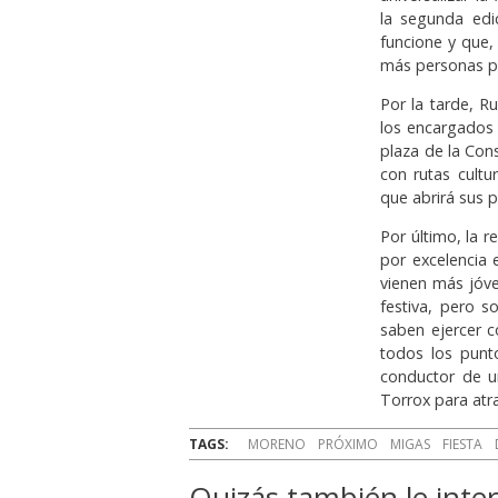
la segunda ed
funcione y que,
más personas pu
Por la tarde, R
los encargados 
plaza de la Con
con rutas cultu
que abrirá sus p
Por último, la r
por excelencia 
vienen más jóve
festiva, pero 
saben ejercer c
todos los punto
conductor de un
Torrox para atr
TAGS:
MORENO
PRÓXIMO
MIGAS
FIESTA
Quizás también le inter