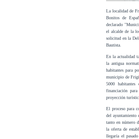
La localidad de Fr
Bonitos de Espa
declarado "Municip
el alcalde de la l
solicitud en la De
Bautista.
En la actualidad t
la antigua normat
habitantes para p
municipio de Frigi
5000 habitantes
financiación para
proyección turísti
El proceso para co
del ayuntamiento d
tanto en número de
la oferta de estab
llegaría el pasad