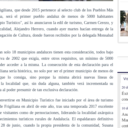
igiliana, que desde 2015 pertenece al selecto club de los Pueblos Más
ña, será el primer pueblo andaluz de menos de 5000 habitantes
io Turístico", así lo anunciaron la edil de turismo, Carmen Cerezo, y
ocalidad, Alejandro Herrero, cuando ayer martes hacían entrega de la
legación de Cultura, donde fueron recibidos por la delegada Monsalud
an solo 18 municipios andaluces tienen esta consideración, todos bajo
iva de 2002 que exigía, entre otros requisitos, un mínimo de 5000
oder acceder a la misma. La consecución de esta declaración para el
liana sería histórica, no solo por ser el primer municipio de menos de
 que lo consiga, sino porque la misma abrirá nuevas líneas de
Vi
 la localidad que, sin duda alguna, también verá incrementada su
20 d
ca al poder presumir de tan exclusiva declaración.
Éxi
con
nvertirse en Municipio Turístico fue iniciado por el área de turismo
e Frigiliana en abril de este año, tras una temporada 2017 excelente
10 d
 visitantes como de pernoctaciones, liderando la localidad axárquica
And
lecimientos turísticos rurales de Andalucía. El espaldarazo definitivo
Mar
o 28 de junio, cuando la propia presidenta de la comunidad, Susana
cen