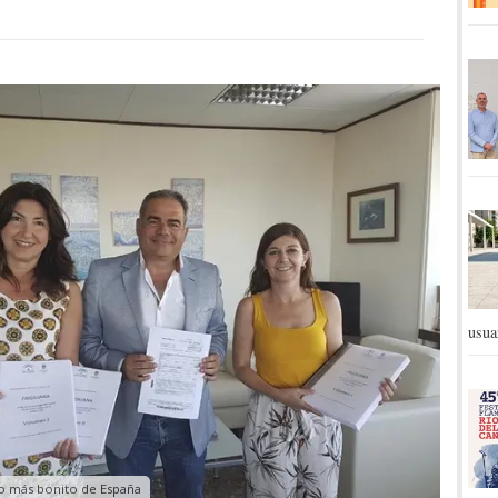
usua
blo más bonito de España