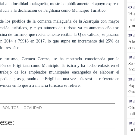
cial a la localidad malagueña, mostraba públicamente el apoyo expreso
03 d
alucía a la declaración de Frigiliana como Municipio Turístico.
'Ho
mal
 de los pueblos de la comarca malagueña de la Axarquía con mayor
y m
cción turísticos, y cuyo número de turistas va en aumento año tras
icina de turismo, que recientemente recibía la Q de calidad, se pasaron
29 d
Ale
 en 2014 a 79918 en 2017, lo que supne un incremento del 25% de
con
lo tres años.
10 d
de turismo, Carmen Cerezo, se ha mostrado emocionada por la
Se 
ción de Frigiliana como Municipio Turístico y ha hecho énfasis en el
202
trabajo de los empleados municipales encargados de elaborar el
pediente, asegurando que Frigiliana una vez más será un referente en
28 d
Exp
ovincia en lo que a a materia turística se refiere.
Gue
10 d
Otr
BONITOS
LOCALIDAD
pol
ese:
10 d
La 