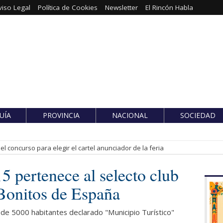
viso Legal
Política de Cookies
Newsletter
El Rincón Habla
UÍA
PROVINCIA
NACIONAL
SOCIEDAD
l concurso para elegir el cartel anunciador de la feria
15 pertenece al selecto club
Bonitos de España
de 5000 habitantes declarado "Municipio Turístico"