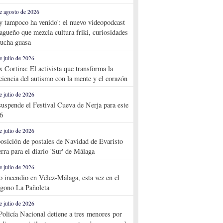
e agosto de 2026
y tampoco ha venido': el nuevo videopodcast
agueño que mezcla cultura friki, curiosidades
ucha guasa
e julio de 2026
x Cortina: El activista que transforma la
ciencia del autismo con la mente y el corazón
e julio de 2026
suspende el Festival Cueva de Nerja para este
6
e julio de 2026
osición de postales de Navidad de Evaristo
rra para el diario 'Sur' de Málaga
e julio de 2026
o incendio en Vélez-Málaga, esta vez en el
ígono La Pañoleta
e julio de 2026
Policía Nacional detiene a tres menores por