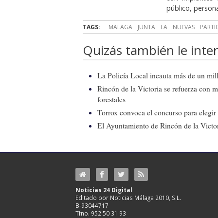
público, person
TAGS:
MALAGA
JUNTA
LA
NUEVAS
PARTI
Quizás también le inter
La Policía Local incauta más de un mill
Rincón de la Victoria se refuerza con m
forestales
Torrox convoca el concurso para elegir e
El Ayuntamiento de Rincón de la Victor
Noticias 24 Digital
Editado por Noticias Málaga 2010, S.L.
B-93044717
Tfno. 952 50 31 93