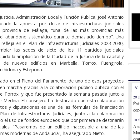
Justicia, Administración Local y Función Pública, José Antonio
acado la apuesta por dotar de infraestructuras judiciales
 provincia de Málaga, “una de las más provincias más
 el abandono sistemático durante demasiado tiempo”. Una
refleja en el Plan de Infraestructuras Judiciales 2023-2030,
mbiar las sedes de siete de los 11 partidos judiciales
uida la ampliación de la Ciudad de la Justicia de la capital y
n de nuevos edificios en Marbella, Torrox, Fuengirola,
rchidona y Estepona.
mado en el Pleno del Parlamento de uno de esos proyectos
n marcha gracias a la colaboración público-pública con el
Vi
e Torrox, y que fue presentado la semana pasada junto a
20 d
ar Medina. El consejero ha destacado que esta colaboración
Éxi
tos y diputaciones es una de las fórmulas de financiación
con
 Plan de Infraestructuras Judiciales, junto a la colaboración
 o el uso de fondos europeos que por primera se destinarán
10 d
And
iciales. “Pasaremos de un edificio inaccesible a una de las
Mar
s más modernas de Andalucía”, ha asegurado Nieto.
cen