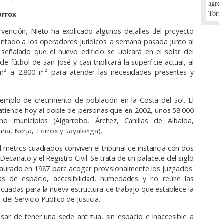
agr
Tor
orrox
rvención, Nieto ha explicado algunos detalles del proyecto
ntado a los operadores jurídicos la semana pasada junto al
a señalado que el nuevo edificio se ubicará en el solar del
 fútbol de San José y casi triplicará la superficie actual, al
² a 2.800 m² para atender las necesidades presentes y
emplo de crecimiento de población en la Costa del Sol. El
l atiende hoy al doble de personas que en 2002, unos 58.000
o municipios (Algarrobo, Árchez, Canillas de Albaida,
ana, Nerja, Torrox y Sayalonga).
 metros cuadrados conviven el tribunal de instancia con dos
Decanato y el Registro Civil. Se trata de un palacete del siglo
taurado en 1987 para acoger provisionalmente los juzgados.
s de espacio, accesibilidad, humedades y no reúne las
cuadas para la nueva estructura de trabajo que establece la
 del Servicio Público de Justicia.
sar de tener una sede antigua, sin espacio e inaccesible a