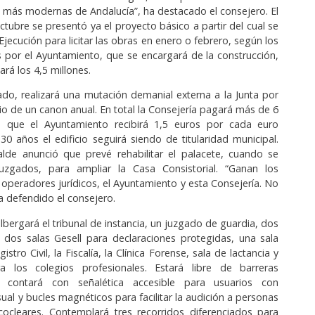
s más modernas de Andalucía”, ha destacado el consejero. El
tubre se presentó ya el proyecto básico a partir del cual se
Ejecución para licitar las obras en enero o febrero, según los
s por el Ayuntamiento, que se encargará de la construcción,
rá los 4,5 millones.
do, realizará una mutación demanial externa a la Junta por
o de un canon anual. En total la Consejería pagará más de 6
o que el Ayuntamiento recibirá 1,5 euros por cada euro
 30 años el edificio seguirá siendo de titularidad municipal.
alde anunció que prevé rehabilitar el palacete, cuando se
juzgados, para ampliar la Casa Consistorial. “Ganan los
 operadores jurídicos, el Ayuntamiento y esta Consejería. No
a defendido el consejero.
lbergará el tribunal de instancia, un juzgado de guardia, dos
, dos salas Gesell para declaraciones protegidas, una sala
istro Civil, la Fiscalía, la Clínica Forense, sala de lactancia y
 los colegios profesionales. Estará libre de barreras
s, contará con señalética accesible para usuarios con
ual y bucles magnéticos para facilitar la audición a personas
cocleares. Contemplará tres recorridos diferenciados para