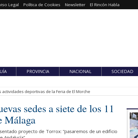
viso Legal
Política de Cookies
Newsletter
El Rincón Habla
UÍA
PROVINCIA
NACIONAL
SOCIEDAD
 actividades deportivas de la Feria de El Morche
uevas sedes a siete de los 11
de Málaga
esentado proyecto de Torrox: “pasaremos de un edificio
e Andalucía”