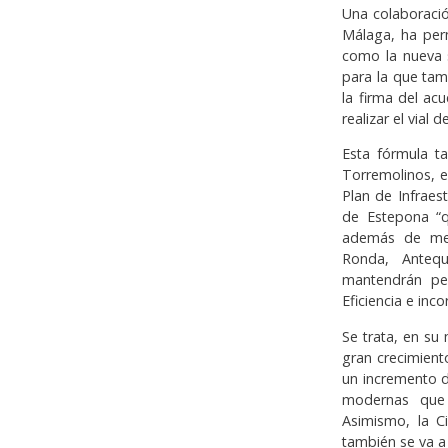
Una colaboració
Málaga, ha per
como la nueva s
para la que ta
la firma del ac
realizar el vial 
Esta fórmula t
Torremolinos, e
Plan de Infraes
de Estepona “
además de mejo
Ronda, Antequ
mantendrán pe
Eficiencia e inco
Se trata, en su
gran crecimient
un incremento d
modernas que 
Asimismo, la C
también se va a