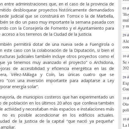
n entre administraciones que, en el caso de la provincia de
03 d
mitido desbloquear proyectos históricamente demandados
'Ho
ede judicial que se construirá en Torrox o la de Marbella,
mal
mbién se dio un paso muy importante la semana pasada con
y m
uerdo con la Consejería de Fomento y el Ayuntamiento para
de acceso a los terrenos de la Ciudad de la Justicia.
29 d
Ale
ambién permitirá dotar de una nueva sede a Fuengirola o
con
n este caso con la colaboración de la Diputación, si bien el
tructuras Judiciales también incluye otros proyectos como el
10 d
Se 
que ya tenemos muy avanzado el proyecto” o Archidona,
202
ras de accesibilidad y eficiencia energética en las de
era, Vélez-Málaga y Coín, las únicas cuatro que se
28 d
ro “con una inversión importante para adaptarse a Ley
Exp
rporar energía solar”.
Gue
 mayoría, de municipios costeros que han experimentado un
10 d
o de población en los últimos 20 años que conlleva también
Otr
e actividad y necesitaban más espacios e instalaciones más
pol
no es posible acondicionar en los edificios actuales.
10 d
iudad de la Justicia de la capital “que nació ya pequeña”
La 
 ampliar.