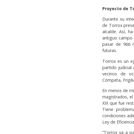
Proyecto de T
Durante su inte
de Torrox prese
alcalde. Así, h
antiguo campo de
pasar de 966 m
futuras.
Torrox es un ej
partido judicia
vecinos de och
Cómpeta, Frigili
En menos de mil
magistrados, el 
XIX que fue res
Tiene problema
condiciones ade
Ley de Eficiencia
“Torrox va a pa