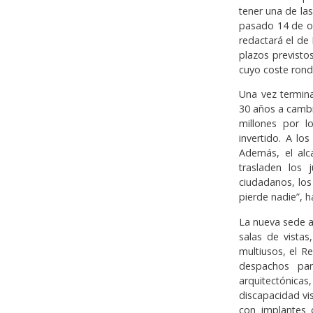
tener una de la
pasado 14 de oc
redactará el de 
plazos previsto
cuyo coste ronda
Una vez termina
30 años a cambi
millones por l
invertido. A los
Además, el alc
trasladen los 
ciudadanos, los
pierde nadie”, h
La nueva sede a
salas de vistas
multiusos, el Reg
despachos para
arquitectónica
discapacidad vis
con implantes 