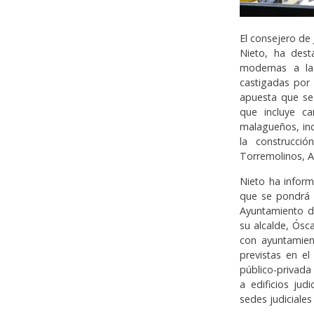
El consejero de 
Nieto, ha dest
modernas a la
castigadas por
apuesta que se 
que incluye ca
malagueños, incl
la construcció
Torremolinos, A
Nieto ha infor
que se pondrá e
Ayuntamiento d
su alcalde, Ósc
con ayuntamien
previstas en el
público-privada
a edificios jud
sedes judiciale