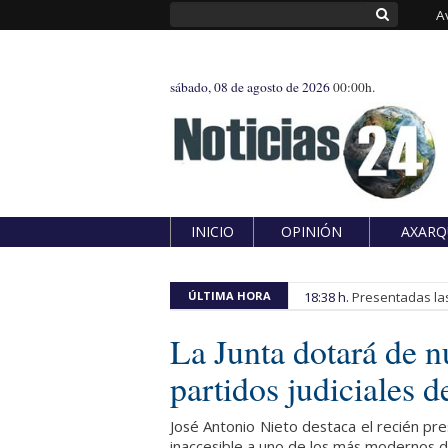
A
sábado, 08 de agosto de 2026
00:00h.
INICIO
OPINIÓN
AXARQ
ÚLTIMA HORA
18:38 h.
Presentadas las
La Junta dotará de n
partidos judiciales 
José Antonio Nieto destaca el recién pr
inaccesible a uno de los más modernos d