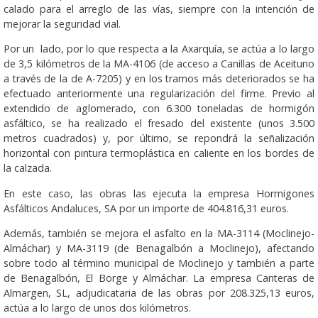
calado para el arreglo de las vías, siempre con la intención de
mejorar la seguridad vial.
Por un lado, por lo que respecta a la Axarquía, se actúa a lo largo
de 3,5 kilómetros de la MA-4106 (de acceso a Canillas de Aceituno
a través de la de A-7205) y en los tramos más deteriorados se ha
efectuado anteriormente una regularización del firme. Previo al
extendido de aglomerado, con 6.300 toneladas de hormigón
asfáltico, se ha realizado el fresado del existente (unos 3.500
metros cuadrados) y, por último, se repondrá la señalización
horizontal con pintura termoplástica en caliente en los bordes de
la calzada.
En este caso, las obras las ejecuta la empresa Hormigones
Asfálticos Andaluces, SA por un importe de 404.816,31 euros.
Además, también se mejora el asfalto en la MA-3114 (Moclinejo-
Almáchar) y MA-3119 (de Benagalbón a Moclinejo), afectando
sobre todo al término municipal de Moclinejo y también a parte
de Benagalbón, El Borge y Almáchar. La empresa Canteras de
Almargen, SL, adjudicataria de las obras por 208.325,13 euros,
actúa a lo largo de unos dos kilómetros.