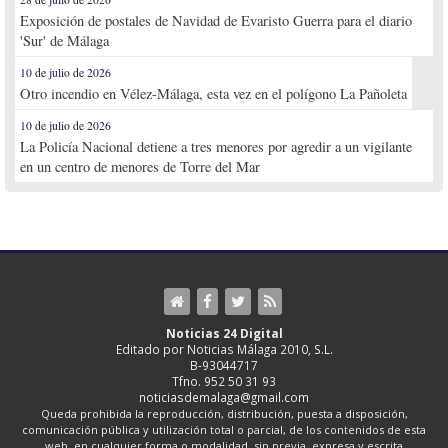
Exposición de postales de Navidad de Evaristo Guerra para el diario
'Sur' de Málaga
10 de julio de 2026
Otro incendio en Vélez-Málaga, esta vez en el polígono La Pañoleta
10 de julio de 2026
La Policía Nacional detiene a tres menores por agredir a un vigilante
en un centro de menores de Torre del Mar
Noticias 24 Digital
Editado por Noticias Málaga 2010, S.L.
B-93044717
Tfno. 952 50 31 93
noticiasdemalaga@gmail.com
Queda prohibida la reproducción, distribución, puesta a disposición,
comunicación pública y utilización total o parcial, de los contenidos de esta
web, en cualquier forma o modalidad, sin previa, expresa y escrita