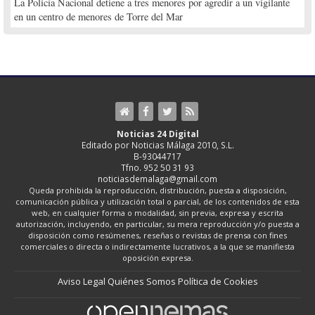
La Policía Nacional detiene a tres menores por agredir a un vigilante
en un centro de menores de Torre del Mar
Noticias 24 Digital
Editado por Noticias Málaga 2010, S.L.
B-93044717
Tfno. 952 50 31 93
noticiasdemalaga@gmail.com
Queda prohibida la reproducción, distribución, puesta a disposición,
comunicación pública y utilización total o parcial, de los contenidos de esta
web, en cualquier forma o modalidad, sin previa, expresa y escrita
autorización, incluyendo, en particular, su mera reproducción y/o puesta a
disposición como resúmenes, reseñas o revistas de prensa con fines
comerciales o directa o indirectamente lucrativos, a la que se manifiesta
oposición expresa.
Aviso Legal
Quiénes Somos
Política de Cookies