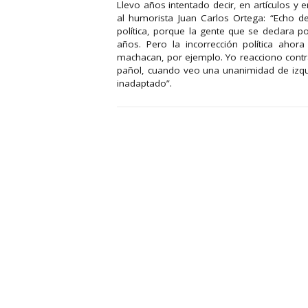
Llevo años intentado decir, en artículos y en
al humorista Juan Carlos Ortega: “Echo 
política, porque la gente que se de­clara p
años. Pe­ro la incorrección política ahor
machacan, por ejemplo. Yo reac­­ciono cont
pañol, cuando veo una unanimidad de izqu
inadaptado”.