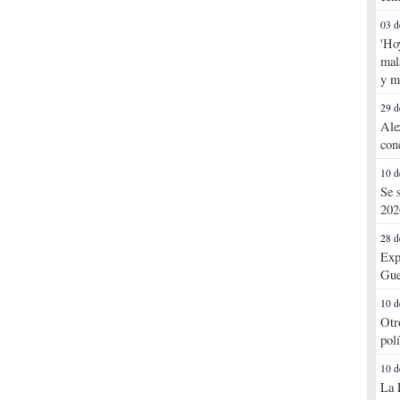
03 d
'Ho
mal
y m
29 d
Ale
con
10 d
Se 
202
28 d
Exp
Gue
10 d
Otr
pol
10 d
La 