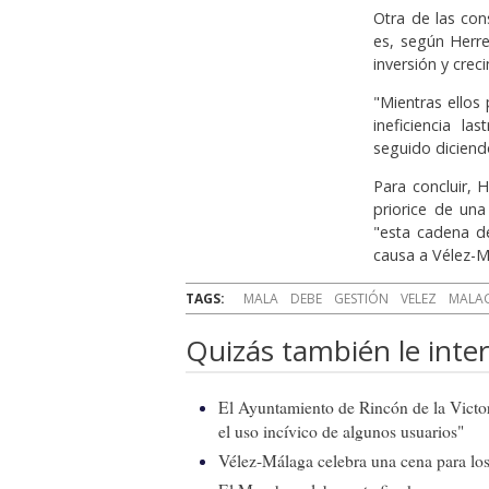
Otra de las con
es, según Herre
inversión y cre
"Mientras ellos
ineficiencia l
seguido diciendo
Para concluir, 
priorice de un
"esta cadena d
causa a Vélez-M
TAGS:
MALA
DEBE
GESTIÓN
VELEZ
MALA
Quizás también le inter
El Ayuntamiento de Rincón de la Victor
el uso incívico de algunos usuarios"
Vélez-Málaga celebra una cena para los 