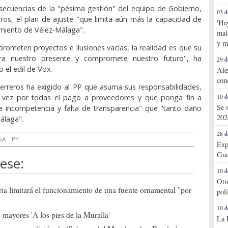
secuencias de la "pésima gestión" del equipo de Gobierno,
03 d
ros, el plan de ajuste "que limita aún más la capacidad de
'Ho
cimiento de Vélez-Málaga".
mal
y m
 prometen proyectos e ilusiones vacías, la realidad es que su
astra nuestro presente y compromete nuestro futuro", ha
29 d
 el edil de Vox.
Ale
con
Herreros ha exigido al PP que asuma sus responsabilidades,
a vez por todas el pago a proveedores y que ponga fin a
10 d
Se 
e incompetencia y falta de transparencia" que "tanto daño
202
álaga".
28 d
GA
PP
Exp
Gue
ese:
10 d
Otr
ia limitará el funcionamiento de una fuente ornamental "por
pol
10 d
mayores 'A los pies de la Muralla'
La 