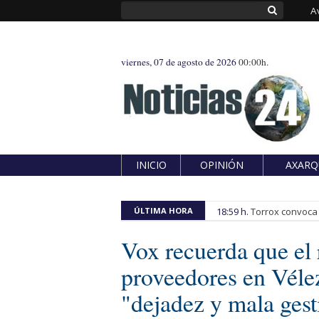
A
viernes, 07 de agosto de 2026
00:00h.
INICIO
OPINIÓN
AXARQ
ÚLTIMA HORA
18:59 h.
Torrox convoca e
Vox recuerda que el 
proveedores en Véle
"dejadez y mala gest