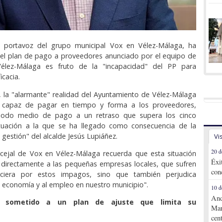
s, portavoz del grupo municipal Vox en Vélez-Málaga, ha
el plan de pago a proveedores anunciado por el equipo de
élez-Málaga es fruto de la "incapacidad" del PP para
icacia.
 la "alarmante" realidad del Ayuntamiento de Vélez-Málaga
 capaz de pagar en tiempo y forma a los proveedores,
riodo medio de pago a un retraso que supera los cinco
tuación a la que se ha llegado como consecuencia de la
gestión" del alcalde Jesús Lupiáñez.
Vi
20 d
cejal de Vox en Vélez-Málaga recuerda que esta situación
Éxi
 directamente a las pequeñas empresas locales, que sufren
con
anciera por estos impagos, sino que también perjudica
 economía y al empleo en nuestro municipio".
10 d
And
a, sometido a un plan de ajuste que limita su
Mar
cen