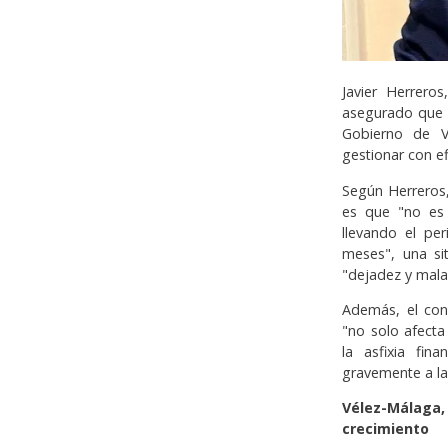
Javier Herrero
asegurado que 
Gobierno de V
gestionar con ef
Según Herreros,
es que "no es
llevando el pe
meses", una si
"dejadez y mala 
Además, el con
"no solo afecta
la asfixia fin
gravemente a la
Vélez-Málag
crecimiento