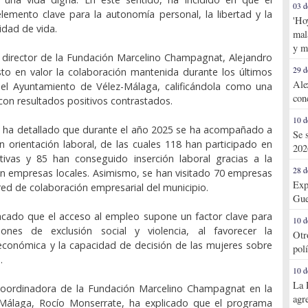
03 d
emento clave para la autonomía personal, la libertad y la
'Ho
idad de vida.
mal
y m
l director de la Fundación Marcelino Champagnat, Alejandro
29 d
to en valor la colaboración mantenida durante los últimos
Ale
 el Ayuntamiento de Vélez-Málaga, calificándola como una
con
 con resultados positivos contrastados.
10 d
, ha detallado que durante el año 2025 se ha acompañado a
Se 
 orientación laboral, de las cuales 118 han participado en
202
tivas y 85 han conseguido inserción laboral gracias a la
28 d
n empresas locales. Asimismo, se han visitado 70 empresas
Exp
red de colaboración empresarial del municipio.
Gue
acado que el acceso al empleo supone un factor clave para
10 d
ciones de exclusión social y violencia, al favorecer la
Otr
económica y la capacidad de decisión de las mujeres sobre
pol
.
10 d
La 
 coordinadora de la Fundación Marcelino Champagnat en la
agr
Málaga, Rocío Monserrate, ha explicado que el programa