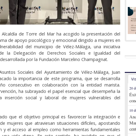
 Alcaldía de Torre del Mar ha acogido la presentación del
ma de apoyo psicológico y emocional dirigido a mujeres en
lnerabilidad del municipio de Vélez-Málaga, una iniciativa
de la Delegación de Derechos Sociales e Igualdad del
desarrollada por la Fundación Marcelino Champagnat.
 Asuntos Sociales del Ayuntamiento de Vélez-Málaga, Juan
tacado la importancia de este programa, que se desarrolla
Vi
o consecutivo en colaboración con la entidad marista.
20 d
rvención, ha subrayado el papel esencial que desempeña la
Éxi
a inserción social y laboral de mujeres vulnerables del
con
10 d
lado que el objetivo principal es favorecer la integración e
And
Mar
l de mujeres que atraviesan situaciones difíciles, apostando
cen
ón y el acceso al empleo como herramientas fundamentales
r una vida digna. En este sentido, ha incidido en que el