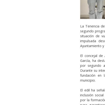
La Tenencia de
segundo progra
situación de vu
impulsada des
Ayuntamiento y 
El concejal de
García, ha des
por segundo añ
Durante su inte
fundación en l
municipio.
El edil ha seña
inclusión socia
por la formaci
para garantiza