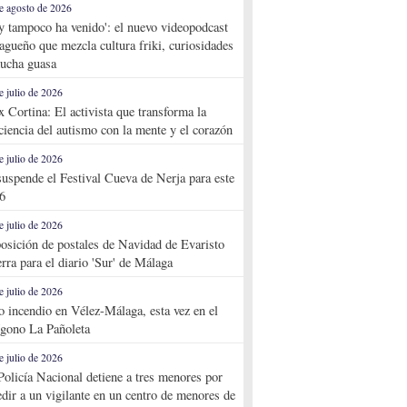
e agosto de 2026
y tampoco ha venido': el nuevo videopodcast
agueño que mezcla cultura friki, curiosidades
ucha guasa
e julio de 2026
x Cortina: El activista que transforma la
ciencia del autismo con la mente y el corazón
e julio de 2026
suspende el Festival Cueva de Nerja para este
6
e julio de 2026
osición de postales de Navidad de Evaristo
rra para el diario 'Sur' de Málaga
e julio de 2026
o incendio en Vélez-Málaga, esta vez en el
ígono La Pañoleta
e julio de 2026
Policía Nacional detiene a tres menores por
edir a un vigilante en un centro de menores de