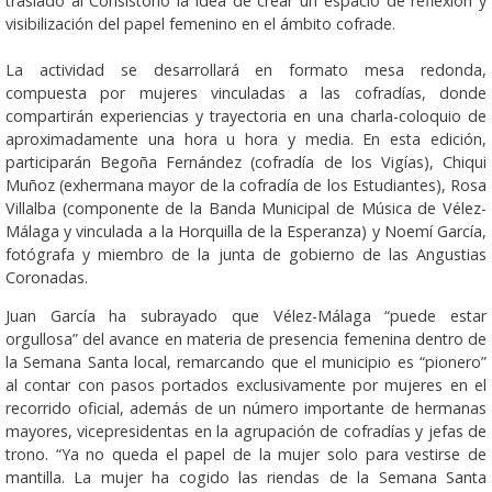
trasladó al Consistorio la idea de crear un espacio de reflexión y
visibilización del papel femenino en el ámbito cofrade.
La actividad se desarrollará en formato mesa redonda,
compuesta por mujeres vinculadas a las cofradías, donde
compartirán experiencias y trayectoria en una charla-coloquio de
aproximadamente una hora u hora y media. En esta edición,
participarán Begoña Fernández (cofradía de los Vigías), Chiqui
Muñoz (exhermana mayor de la cofradía de los Estudiantes), Rosa
Villalba (componente de la Banda Municipal de Música de Vélez-
Málaga y vinculada a la Horquilla de la Esperanza) y Noemí García,
fotógrafa y miembro de la junta de gobierno de las Angustias
Coronadas.
Juan García ha subrayado que Vélez-Málaga “puede estar
orgullosa” del avance en materia de presencia femenina dentro de
la Semana Santa local, remarcando que el municipio es “pionero”
al contar con pasos portados exclusivamente por mujeres en el
recorrido oficial, además de un número importante de hermanas
mayores, vicepresidentas en la agrupación de cofradías y jefas de
trono. “Ya no queda el papel de la mujer solo para vestirse de
mantilla. La mujer ha cogido las riendas de la Semana Santa