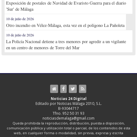
Exposición de postales de Navidad de Evaristo Guerra para el diario
'Sur' de Málaga
10 de julio de 2026
Otro incendio en Vélez-Málaga, esta vez en el polígono La Pañoleta
10 de julio de 2026
La Policía Nacional detiene a tres menores por agredir a un vigilante
en un centro de menores de Torre del Mar
Noticias 24 Digital
Editado por Noticias Málaga 2010, S.L.
B-93044717
Tfno. 952 50 31 93
noticiasdemalaga@gmail.com
Queda prohibida la reproducción, distribución, puesta a disposición,
comunicación pública y utilización total o parcial, de los contenidos de esta
web, en cualquier forma o modalidad, sin previa, expresa y escrita