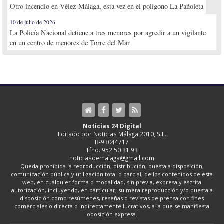
Otro incendio en Vélez-Málaga, esta vez en el polígono La Pañoleta
10 de julio de 2026
La Policía Nacional detiene a tres menores por agredir a un vigilante
en un centro de menores de Torre del Mar
Noticias 24 Digital
Editado por Noticias Málaga 2010, S.L.
B-93044717
Tfno. 952 50 31 93
noticiasdemalaga@gmail.com
Queda prohibida la reproducción, distribución, puesta a disposición,
comunicación pública y utilización total o parcial, de los contenidos de esta
web, en cualquier forma o modalidad, sin previa, expresa y escrita
autorización, incluyendo, en particular, su mera reproducción y/o puesta a
disposición como resúmenes, reseñas o revistas de prensa con fines
comerciales o directa o indirectamente lucrativos, a la que se manifiesta
oposición expresa.