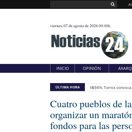
A
viernes, 07 de agosto de 2026
00:00h.
INICIO
OPINIÓN
AXARQ
ÚLTIMA HORA
18:59 h.
Torrox convoca e
Cuatro pueblos de l
organizar un marató
fondos para las pers