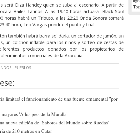
agr
as será Eliza Handey quien se suba al escenario. A partir de
Tor
tocará Bailes Latinos. A las 19.40 horas actuará Black Soul
00 horas habrá un Tributo, a las 22:20 Onda Sonora tomará
s 23:40 hora, Leo Vargas pondrá el punto y final.
tón también habrá barra solidaria, un cortador de jamón, un
s, un colchón inflable para los niños y sorteo de cestas de
iferentes productos donados por los propietarios de
blecimientos comerciales de la Axarquía.
ONDOS
PUEBLOS
ese:
ia limitará el funcionamiento de una fuente ornamental "por
mayores 'A los pies de la Muralla'
una nueva edición de ‘Sabores del Mundo sobre Ruedas’
ría de 210 metros en Cútar