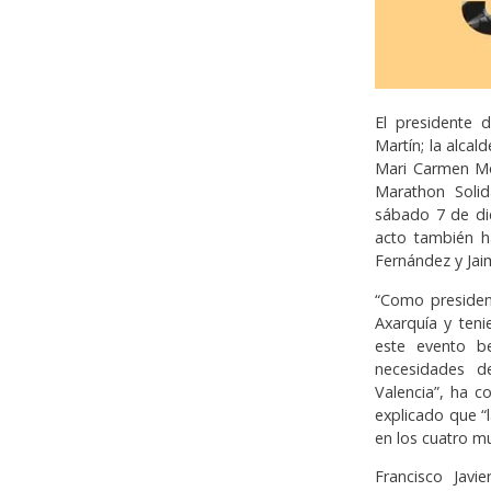
El presidente 
Martín; la alcal
Mari Carmen Mo
Marathon Solid
sábado 7 de dic
acto también ha
Fernández y Ja
“Como presiden
Axarquía y teni
este evento be
necesidades d
Valencia”, ha c
explicado que “l
en los cuatro mu
Francisco Jav