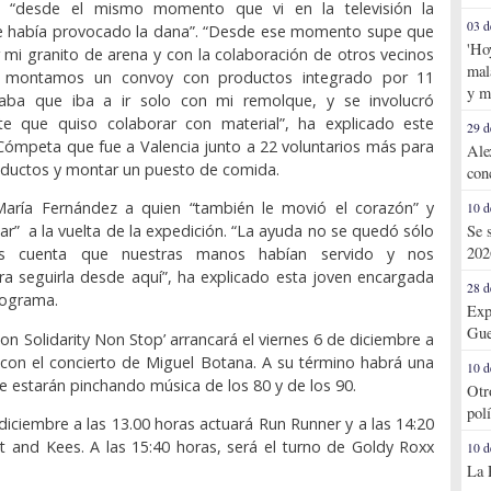
gió “desde el mismo momento que vi en la televisión la
03 d
e había provocado la dana”. “Desde ese momento supe que
'Ho
 mi granito de arena y con la colaboración de otros vecinos
mal
a montamos un convoy con productos integrado por 11
y m
saba que iba a ir solo con mi remolque, y se involucró
e que quiso colaborar con material”, ha explicado este
29 d
ómpeta que fue a Valencia junto a 22 voluntarios más para
Ale
oductos y montar un puesto de comida.
con
María Fernández a quien “también le movió el corazón” y
10 d
Se 
uar” a la vuelta de la expedición. “La ayuda no se quedó sólo
202
os cuenta que nuestras manos habían servido y nos
a seguirla desde aquí”, ha explicado esta joven encargada
28 d
programa.
Exp
Gue
on Solidarity Non Stop’ arrancará el viernes 6 de diciembre a
 con el concierto de Miguel Botana. A su término habrá una
10 d
e estarán pinchando música de los 80 y de los 90.
Otr
pol
diciembre a las 13.00 horas actuará Run Runner y a las 14:20
t and Kees. A las 15:40 horas, será el turno de Goldy Roxx
10 d
La 