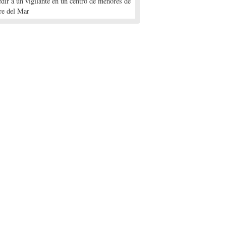
edir a un vigilante en un centro de menores de
re del Mar