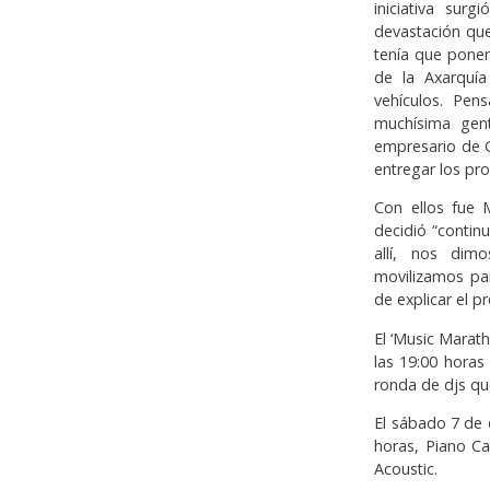
iniciativa sur
devastación qu
tenía que poner
de la Axarquí
vehículos. Pen
muchísima gent
empresario de C
entregar los pr
Con ellos fue 
decidió “contin
allí, nos dim
movilizamos par
de explicar el 
El ‘Music Marath
las 19:00 horas
ronda de djs qu
El sábado 7 de 
horas, Piano Ca
Acoustic.