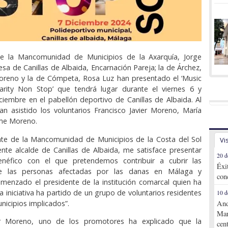
de la Mancomunidad de Municipios de la Axarquía, Jorge
desa de Canillas de Albaida, Encarnación Pareja; la de Árchez,
reno y la de Cómpeta, Rosa Luz han presentado el ‘Music
arity Non Stop’ que tendrá lugar durante el viernes 6 y
iembre en el pabellón deportivo de Canillas de Albaida. Al
n asistido los voluntarios Francisco Javier Moreno, María
ime Moreno.
te de la Mancomunidad de Municipios de la Costa del Sol
Vi
ente alcalde de Canillas de Albaida, me satisface presentar
20 d
néfico con el que pretendemos contribuir a cubrir las
Éxi
e las personas afectadas por las danas en Málaga y
con
omenzado el presidente de la institución comarcal quien ha
a iniciativa ha partido de un grupo de voluntarios residentes
10 d
nicipios implicados”.
And
Mar
ier Moreno, uno de los promotores ha explicado que la
cen