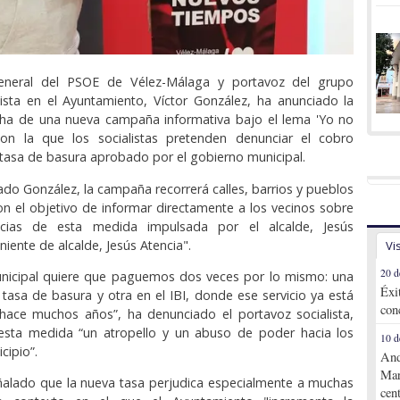
general del PSOE de Vélez-Málaga y portavoz del grupo
lista en el Ayuntamiento, Víctor González, ha anunciado la
ha de una nueva campaña informativa bajo el lema 'Yo no
on la que los socialistas pretenden denunciar el cobro
 tasa de basura aprobado por el gobierno municipal.
ado González, la campaña recorrerá calles, barrios y pueblos
on el objetivo de informar directamente a los vecinos sobre
ncias de esta medida impulsada por el alcalde, Jesús
eniente de alcalde, Jesús Atencia".
Vi
20 d
unicipal quiere que paguemos dos veces por lo mismo: una
Éxi
 tasa de basura y otra en el IBI, donde ese servicio ya está
con
 hace muchos años”, ha denunciado el portavoz socialista,
esta medida “un atropello y un abuso de poder hacia los
10 d
cipio”.
And
Mar
ñalado que la nueva tasa perjudica especialmente a muchas
cen