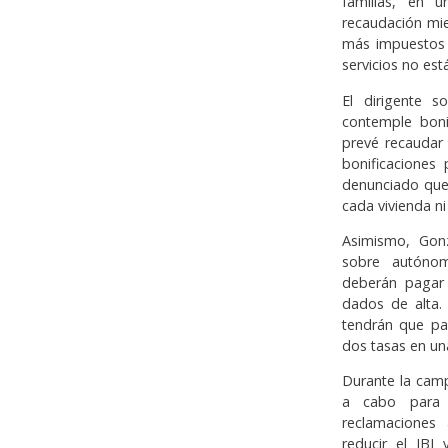
familias, en 
recaudación mie
más impuestos 
servicios no est
El dirigente s
contemple boni
prevé recaudar 
bonificaciones
denunciado que
cada vivienda ni
Asimismo, Gon
sobre autónom
deberán pagar 
dados de alta. 
tendrán que pag
dos tasas en un
Durante la camp
a cabo para f
reclamaciones 
reducir el IBI 