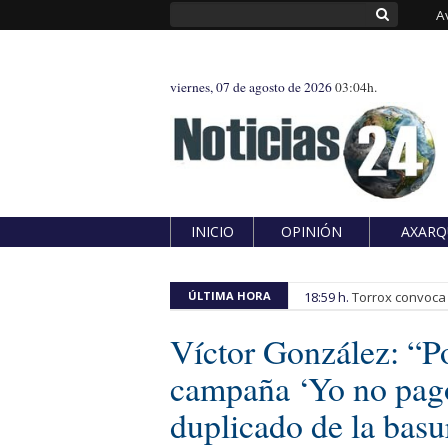
A
viernes, 07 de agosto de 2026
03:04h.
INICIO
OPINIÓN
AXARQ
ÚLTIMA HORA
18:59 h.
Torrox convoca e
Víctor González: “P
campaña ‘Yo no pago
duplicado de la basu