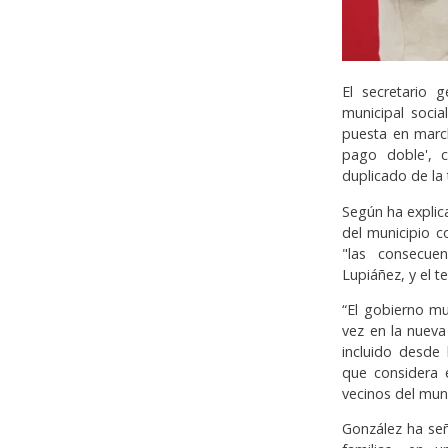
El secretario 
municipal socia
puesta en marc
pago doble', c
duplicado de la
Según ha explic
del municipio c
"las consecue
Lupiáñez, y el t
“El gobierno m
vez en la nueva
incluido desde
que considera 
vecinos del muni
González ha se