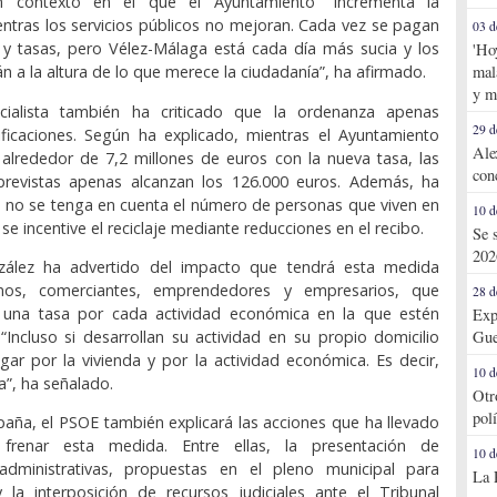
un contexto en el que el Ayuntamiento "incrementa la
ntras los servicios públicos no mejoran. Cada vez se pagan
03 d
y tasas, pero Vélez-Málaga está cada día más sucia y los
'Ho
mal
án a la altura de lo que merece la ciudadanía”, ha afirmado.
y m
ocialista también ha criticado que la ordenanza apenas
29 d
ficaciones. Según ha explicado, mientras el Ayuntamiento
Ale
alrededor de 7,2 millones de euros con la nueva tasa, las
con
 previstas apenas alcanzan los 126.000 euros. Además, ha
 no se tenga en cuenta el número de personas que viven en
10 d
 se incentive el reciclaje mediante reducciones en el recibo.
Se 
202
zález ha advertido del impacto que tendrá esta medida
os, comerciantes, emprendedores y empresarios, que
28 d
una tasa por cada actividad económica en la que estén
Exp
“Incluso si desarrollan su actividad en su propio domicilio
Gue
ar por la vivienda y por la actividad económica. Es decir,
10 d
a”, ha señalado.
Otr
pol
aña, el PSOE también explicará las acciones que ha llevado
renar esta medida. Entre ellas, la presentación de
10 d
administrativas, propuestas en el pleno municipal para
La 
y la interposición de recursos judiciales ante el Tribunal