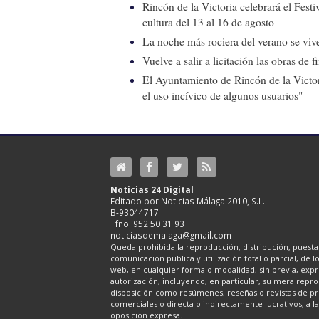
Rincón de la Victoria celebrará el Fest
cultura del 13 al 16 de agosto
La noche más rociera del verano se vive
Vuelve a salir a licitación las obras de
El Ayuntamiento de Rincón de la Victor
el uso incívico de algunos usuarios"
Noticias 24 Digital
Editado por Noticias Málaga 2010, S.L.
B-93044717
Tfno. 952 50 31 93
noticiasdemalaga@gmail.com
Queda prohibida la reproducción, distribución, puesta 
comunicación pública y utilización total o parcial, de 
web, en cualquier forma o modalidad, sin previa, expre
autorización, incluyendo, en particular, su mera repr
disposición como resúmenes, reseñas o revistas de pr
comerciales o directa o indirectamente lucrativos, a l
oposición expresa.