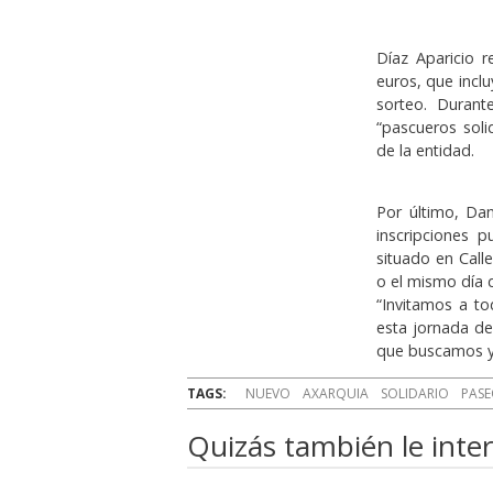
Díaz Aparicio 
euros, que incl
sorteo. Durant
“pascueros soli
de la entidad.
Por último, Dan
inscripciones 
situado en Call
o el mismo día 
“Invitamos a to
esta jornada de
que buscamos y 
TAGS:
NUEVO
AXARQUIA
SOLIDARIO
PAS
Quizás también le inter