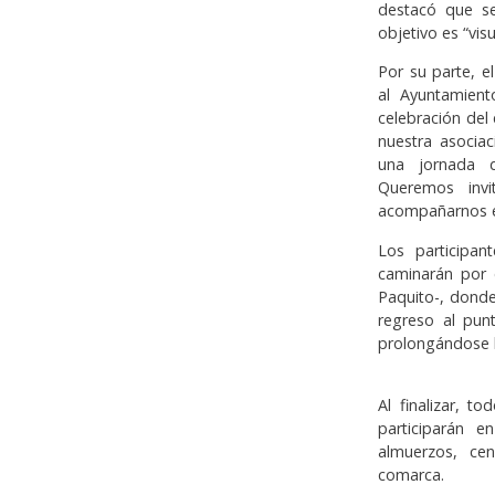
destacó que se
objetivo es “vis
Por su parte, e
al Ayuntamient
celebración del 
nuestra asociac
una jornada d
Queremos invi
acompañarnos e
Los participan
caminarán por e
Paquito-, donde
regreso al pun
prolongándose 
Al finalizar, t
participarán e
almuerzos, ce
comarca.