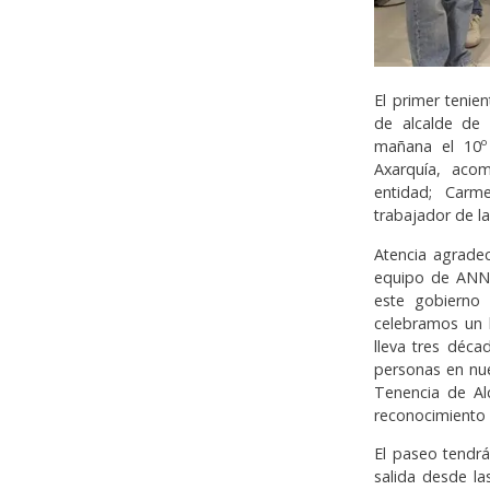
El primer tenie
de alcalde de 
mañana el 10º 
Axarquía, aco
entidad; Carme
trabajador de la
Atencia agradec
equipo de ANNE
este gobierno 
celebramos un h
lleva tres déc
personas en nu
Tenencia de Alc
reconocimiento 
El paseo tendrá
salida desde la