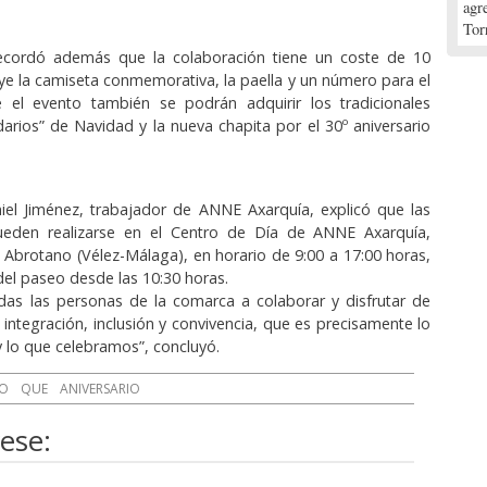
agr
Tor
recordó además que la colaboración tiene un coste de 10
uye la camiseta conmemorativa, la paella y un número para el
e el evento también se podrán adquirir los tradicionales
darios” de Navidad y la nueva chapita por el 30º aniversario
iel Jiménez, trabajador de ANNE Axarquía, explicó que las
pueden realizarse en el Centro de Día de ANNE Axarquía,
e Abrotano (Vélez-Málaga), en horario de 9:00 a 17:00 horas,
del paseo desde las 10:30 horas.
das las personas de la comarca a colaborar y disfrutar de
 integración, inclusión y convivencia, que es precisamente lo
lo que celebramos”, concluyó.
EO
QUE
ANIVERSARIO
ese: