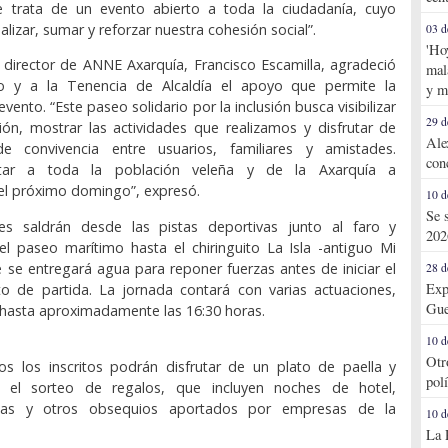
 trata de un evento abierto a toda la ciudadanía, cuyo
ualizar, sumar y reforzar nuestra cohesión social”.
03 d
'Ho
l director de ANNE Axarquía, Francisco Escamilla, agradeció
mal
o y a la Tenencia de Alcaldía el apoyo que permite la
y m
evento. “Este paseo solidario por la inclusión busca visibilizar
29 d
ión, mostrar las actividades que realizamos y disfrutar de
Ale
e convivencia entre usuarios, familiares y amistades.
con
tar a toda la población veleña y de la Axarquía a
l próximo domingo”, expresó.
10 d
Se 
tes saldrán desde las pistas deportivas junto al faro y
202
l paseo marítimo hasta el chiringuito La Isla -antiguo Mi
 se entregará agua para reponer fuerzas antes de iniciar el
28 d
Exp
to de partida. La jornada contará con varias actuaciones,
Gue
hasta aproximadamente las 16:30 horas.
10 d
Otr
odos los inscritos podrán disfrutar de un plato de paella y
pol
n el sorteo de regalos, que incluyen noches de hotel,
nas y otros obsequios aportados por empresas de la
10 d
La 