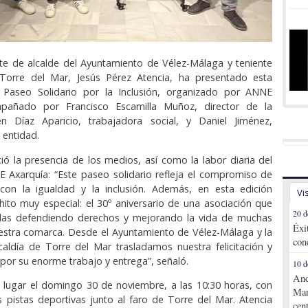
nte de alcalde del Ayuntamiento de Vélez-Málaga y teniente
Torre del Mar, Jesús Pérez Atencia, ha presentado esta
Paseo Solidario por la Inclusión, organizado por ANNE
mpañado por Francisco Escamilla Muñoz, director de la
n Díaz Aparicio, trabajadora social, y Daniel Jiménez,
 entidad.
ió la presencia de los medios, así como la labor diaria del
 Axarquía: “Este paseo solidario refleja el compromiso de
con la igualdad y la inclusión. Además, en esta edición
Vi
ito muy especial: el 30º aniversario de una asociación que
20 d
adas defendiendo derechos y mejorando la vida de muchas
Éxi
estra comarca. Desde el Ayuntamiento de Vélez-Málaga y la
con
aldía de Torre del Mar trasladamos nuestra felicitación y
por su enorme trabajo y entrega”, señaló.
10 d
And
 lugar el domingo 30 de noviembre, a las 10:30 horas, con
Mar
s pistas deportivas junto al faro de Torre del Mar. Atencia
cen