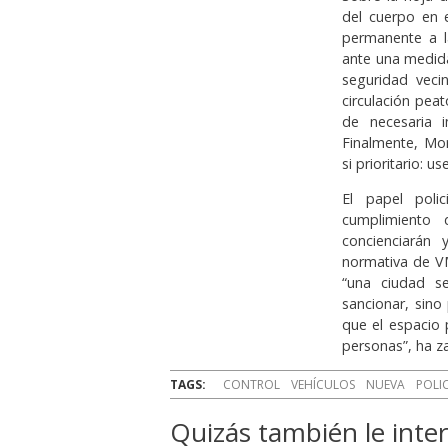
del cuerpo en 
permanente a l
ante una medida
seguridad vecin
circulación pea
de necesaria i
Finalmente, Mo
si prioritario: 
El papel poli
cumplimiento d
concienciarán 
normativa de V
“una ciudad se
sancionar, sino
que el espacio 
personas”, ha z
TAGS:
CONTROL
VEHÍCULOS
NUEVA
POLI
Quizás también le inter