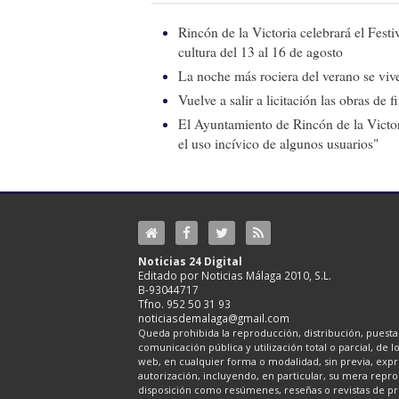
Rincón de la Victoria celebrará el Fest
cultura del 13 al 16 de agosto
La noche más rociera del verano se vive
Vuelve a salir a licitación las obras de
El Ayuntamiento de Rincón de la Victor
el uso incívico de algunos usuarios"
Noticias 24 Digital
Editado por Noticias Málaga 2010, S.L.
B-93044717
Tfno. 952 50 31 93
noticiasdemalaga@gmail.com
Queda prohibida la reproducción, distribución, puesta 
comunicación pública y utilización total o parcial, de 
web, en cualquier forma o modalidad, sin previa, expre
autorización, incluyendo, en particular, su mera repr
disposición como resúmenes, reseñas o revistas de pr