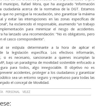
el municipio, Rafael Mora, que ha asegurado “información
a ciudadanía acerca de la normativa de la DGT. Estamos
 que no persigue la recaudación, sino garantizar la máxima
al y evitar las interrupciones en las zonas específicas de
tonal”, ha esclarecido el responsable, asumiendo “un trabajo
mplementación para minimizar el riesgo de accidentes.
ra ha lanzado una recomendación: “No es obligatorio, pero
usen el casco correspondiente”.
cial se estipula determinante a la hora de aplicar el
e la legislación específica. Los efectivos informarán,
y, si es necesario, sancionarán a quienes incumplan la
MP, bajo un paradigma de movilidad sostenible enfocado a
gura para todos, algo innegociable. El objetivo no es
 prevenir accidentes, proteger a los ciudadanos y garantizar
público sea un entorno seguro y respetuoso para todas las
anjado el concejal de Movilidad.
CÍA
PERSONAL
VELEZ
ese: