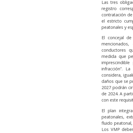
Las tres obliga
registro corre
contratación de
el estricto cum
peatonales y es
El concejal de
mencionados, 
conductores q
medida que perm
imprescindible
infracción”. L
considera, igua
daños que se pu
2027 podrán cir
de 2024. A part
con este requisi
El plan integr
peatonales, ext
fluido peatonal
Los VMP deben 