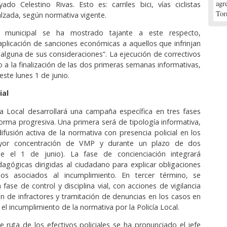
agr
yado Celestino Rivas. Esto es: carriles bici, vías ciclistas
Tor
alzada, según normativa vigente.
e municipal se ha mostrado tajante a este respecto,
aplicación de sanciones económicas a aquellos que infrinjan
 alguna de sus consideraciones”. La ejecución de correctivos
o a la finalización de las dos primeras semanas informativas,
 este lunes 1 de junio.
ial
cía Local desarrollará una campaña específica en tres fases
forma progresiva. Una primera será de tipología informativa,
difusión activa de la normativa con presencia policial en los
or concentración de VMP y durante un plazo de dos
e el 1 de junio). La fase de concienciación integrará
agógicas dirigidas al ciudadano para explicar obligaciones
gos asociados al incumplimiento. En tercer término, se
fase de control y disciplina vial, con acciones de vigilancia
ión de infractores y tramitación de denuncias en los casos en
el incumplimiento de la normativa por la Policía Local.
e ruta de los efectivos policiales se ha pronunciado el jefe