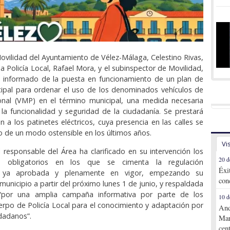
Movilidad del Ayuntamiento de Vélez-Málaga, Celestino Rivas,
 la Policía Local, Rafael Mora, y el subinspector de Movilidad,
a informado de la puesta en funcionamiento de un plan de
cipal para ordenar el uso de los denominados vehículos de
onal (VMP) en el término municipal, una medida necesaria
 la funcionalidad y seguridad de la ciudadanía. Se prestará
n a los patinetes eléctricos, cuya presencia en las calles se
 de un modo ostensible en los últimos años.
Vi
il responsable del Área ha clarificado en su intervención los
20 d
s obligatorios en los que se cimenta la regulación
Éxi
, ya aprobada y plenamente en vigor, empezando su
con
 municipio a partir del próximo lunes 1 de junio, y respaldada
“por una amplia campaña informativa por parte de los
10 d
uerpo de Policía Local para el conocimiento y adaptación por
And
udadanos”.
Mar
cen