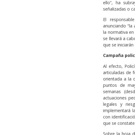
ello”, ha subra
señalizadas o c
El responsabl
anunciando “la 
la normativa en
se llevará a cab
que se iniciarán
Campaña polic
Al efecto, Poli
articuladas de 
orientada a la 
puntos de may
semanas (desd
actuaciones ped
legales y ries
implementará la 
con identificac
que se constate 
Sobre la hoja d