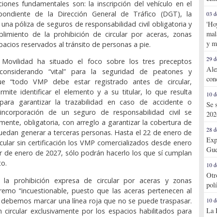
ciones fundamentales son: la inscripción del vehículo en el
spondiente de la Dirección General de Tráfico (DGT), la
03 d
 una póliza de seguros de responsabilidad civil obligatoria y
'Ho
mal
plimiento de la prohibición de circular por aceras, zonas
y m
pacios reservados al tránsito de personas a pie.
29 d
 Movilidad ha situado el foco sobre los tres preceptos
Ale
considerando “vital” para la seguridad de peatones y
con
ue “todo VMP debe estar registrado antes de circular,
ite identificar el elemento y a su titular, lo que resulta
10 d
 para garantizar la trazabilidad en caso de accidente o
Se 
a incorporación de un seguro de responsabilidad civil se
202
lmente, obligatoria, con arreglo a garantizar la cobertura de
28 d
edan generar a terceras personas. Hasta el 22 de enero de
Exp
cular sin certificación los VMP comercializados desde enero
Gue
ir de enero de 2027, sólo podrán hacerlo los que sí cumplan
to.
10 d
Otr
a la prohibición expresa de circular por aceras y zonas
pol
remo “incuestionable, puesto que las aceras pertenecen al
, debemos marcar una línea roja que no se puede traspasar.
10 d
La 
circular exclusivamente por los espacios habilitados para