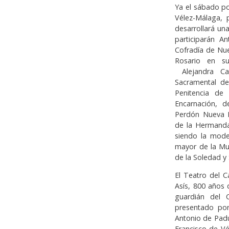
Ya el sábado po
Vélez-Málaga, 
desarrollará u
participarán A
Cofradía de Nue
Rosario en su
Alejandra Ca
Sacramental de
Penitencia de
Encarnación, 
Perdón Nueva 
de la Hermanda
siendo la mode
mayor de la Muy
de la Soledad y
El Teatro del C
Asís, 800 años 
guardián del 
presentado por
Antonio de Padua
Francisco de Vé