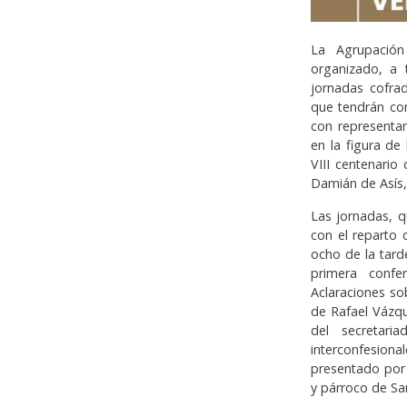
La Agrupació
organizado, a 
jornadas cofrad
que tendrán co
con representan
en la figura de
VIII centenario
Damián de Asís, 
Las jornadas, q
con el reparto 
ocho de la tard
primera confe
Aclaraciones sob
de Rafael Vázq
del secretari
interconfesion
presentado por 
y párroco de Sa