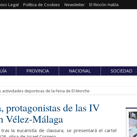
viso Legal
Política de Cookies
Newsletter
El Rincón Habla
UÍA
PROVINCIA
NACIONAL
SOCIEDAD
 actividades deportivas de la Feria de El Morche
, protagonistas de las IV
en Vélez-Málaga
ras la eucaristía de clausura, se presentará el cartel
26, obra de Israel Cornejo