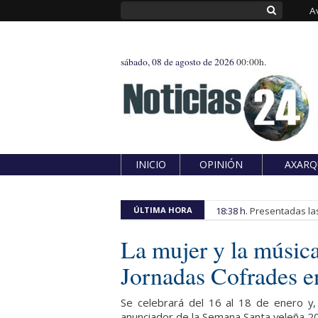
A
sábado, 08 de agosto de 2026
00:00h.
INICIO
OPINIÓN
AXARQ
ÚLTIMA HORA
18:38 h.
Presentadas las
La mujer y la música
Jornadas Cofrades 
Se celebrará del 16 al 18 de enero y, t
anunciador de la Semana Santa veleña 20