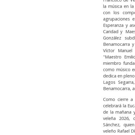
la música en l
con los compo
agrupaciones e
Esperanza y as
Caridad y Maes
González subd
Benamocarra y 
Víctor Manuel 
"Maestro Emil
miembro fundad
como músico en
dedica en pleno
Lagos Segarra,
Benamocarra, a
Como cierre a l
celebrará la Euc
de la mañana y
veleña 2026, o
Sánchez, quien
veleño Rafael Dí