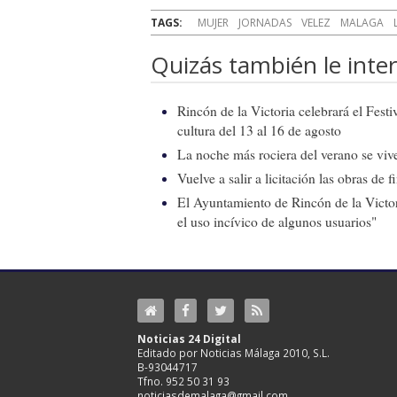
TAGS:
MUJER
JORNADAS
VELEZ
MALAGA
Quizás también le inter
Rincón de la Victoria celebrará el Fest
cultura del 13 al 16 de agosto
La noche más rociera del verano se vive
Vuelve a salir a licitación las obras de
El Ayuntamiento de Rincón de la Victor
el uso incívico de algunos usuarios"
Noticias 24 Digital
Editado por Noticias Málaga 2010, S.L.
B-93044717
Tfno. 952 50 31 93
noticiasdemalaga@gmail.com