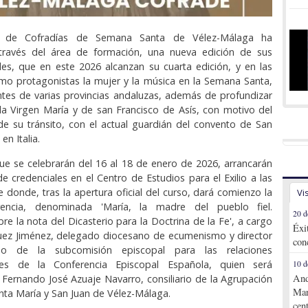
n de Cofradías de Semana Santa de Vélez-Málaga ha
través del área de formación, una nueva edición de sus
es, que en este 2026 alcanzan su cuarta edición, y en las
mo protagonistas la mujer y la música en la Semana Santa,
tes de varias provincias andaluzas, además de profundizar
 la Virgen María y de san Francisco de Asís, con motivo del
 de su tránsito, con el actual guardián del convento de San
en Italia.
ue se celebrarán del 16 al 18 de enero de 2026, arrancarán
de credenciales en el Centro de Estudios para el Exilio a las
e donde, tras la apertura oficial del curso, dará comienzo la
Vi
rencia, denominada 'María, la madre del pueblo fiel.
20 d
re la nota del Dicasterio para la Doctrina de la Fe', a cargo
Éxi
uez Jiménez, delegado diocesano de ecumenismo y director
con
ado de la subcomisión episcopal para las relaciones
ales de la Conferencia Episcopal Española, quien será
10 d
And
Fernando José Azuaje Navarro, consiliario de la Agrupación
Mar
nta María y San Juan de Vélez-Málaga.
cen