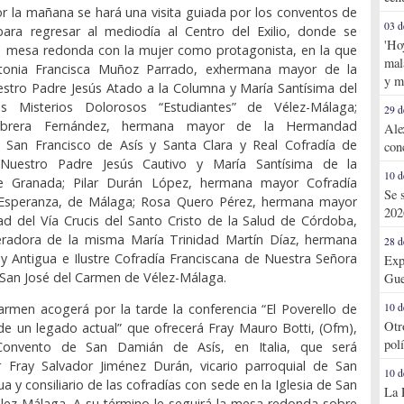
r la mañana se hará una visita guiada por los conventos de
03 d
para regresar al mediodía al Centro del Exilio, donde se
'Ho
na mesa redonda con la mujer como protagonista, en la que
mal
ntonia Francisca Muñoz Parrado, exhermana mayor de la
y m
stro Padre Jesús Atado a la Columna y María Santísima del
s Misterios Dolorosos “Estudiantes” de Vélez-Málaga;
29 d
brera Fernández, hermana mayor de la Hermandad
Ale
 San Francisco de Asís y Santa Clara y Real Cofradía de
con
 Nuestro Padre Jesús Cautivo y María Santísima de la
10 d
de Granada; Pilar Durán López, hermana mayor Cofradía
Se 
Esperanza, de Málaga; Rosa Quero Pérez, hermana mayor
202
d del Vía Crucis del Santo Cristo de la Salud de Córdoba,
radora de la misma María Trinidad Martín Díaz, hermana
28 d
 Antigua e Ilustre Cofradía Franciscana de Nuestra Señora
Exp
 San José del Carmen de Vélez-Málaga.
Gue
armen acogerá por la tarde la conferencia “El Poverello de
10 d
Otr
de un legado actual” que ofrecerá Fray Mauro Botti, (Ofm),
pol
Convento de San Damián de Asís, en Italia, que será
 Fray Salvador Jiménez Durán, vicario parroquial de San
10 d
 y consiliario de las cofradías con sede en la Iglesia de San
La 
lez-Málaga. A su término le seguirá la mesa redonda sobre