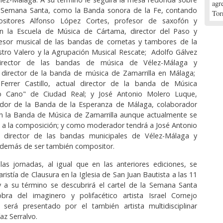
agr
a Semana Santa, como la Banda sonora de la Fe, contando
Tor
sitores Alfonso López Cortes, profesor de saxofón y
n la Escuela de Música de Cártama, director del Paso y
esor musical de las bandas de cornetas y tambores de la
tro Valero y la Agrupación Musical Rescate; Adolfo Gálvez
irector de las bandas de música de Vélez-Málaga y
director de la banda de música de Zamarrilla en Málaga;
Ferrer Castillo, actual director de la banda de Música
io Cano" de Ciudad Real; y José Antonio Molero Luque,
or de la Banda de la Esperanza de Málaga, colaborador
 la Banda de Música de Zamarrilla aunque actualmente se
 a la composición; y como moderador tendrá a José Antonio
 director de las bandas municipales de Vélez-Málaga y
demás de ser también compositor.
as jornadas, al igual que en las anteriores ediciones, se
aristía de Clausura en la Iglesia de San Juan Bautista a las 11
 a su término se descubrirá el cartel de la Semana Santa
bra del imaginero y polifacético artista Israel Cornejo
 será presentado por el también artista multidisciplinar
az Serralvo.