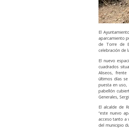
El Ayuntamiento
aparcamiento pú
de Torre de B
celebración de 
El nuevo espac
cuadrados situa
Aliseos, frente
últimos días s
puesta en uso, 
pabellón cubier
Generales, Sergi
El alcalde de R
“este nuevo apa
acceso tanto a 
del municipio d