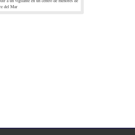
edir a un vigilante en un centro de menores de
re del Mar