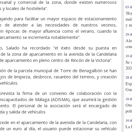
esarial y comercial de la zona, donde existen numerosos
03 d
 y locales de hostelería”.
'Ho
ajando para facilitar un mayor espacio de estacionamiento
mal
y m
vo de atender a las necesidades de nuestros vecinos,
en épocas de mayor afluencia como el verano, cuando la
29 d
rcamiento se incrementa notablemente”.
Ale
con
do, Salado ha recordado “el éxito desde su puesta en
de la zona de aparcamiento en la avenida de la Candelaria
10 d
de aparcamiento en pleno centro de Rincón de la Victoria”.
Se 
202
ión de la parcela municipal de Torre de Benagalbón se han
jos de limpieza, desbroce, rasanteo del terreno, y creación
28 d
vehículos.
Exp
Gue
revista la firma de un convenio de colaboración con la
Discapacitados de Málaga (ADISMA), que asumirá la gestión
10 d
Otr
iento. El personal de la asociación será el encargado de
pol
da y salida de vehículos.
10 d
ucede en el aparcamiento de la avenida de la Candelaria, con
La 
 de un euro al día, el usuario puede estacionar su vehículo