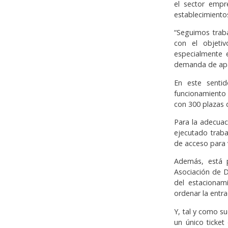
el sector empr
establecimientos
“Seguimos trab
con el objeti
especialmente 
demanda de apa
En este senti
funcionamiento 
con 300 plazas 
Para la adecuac
ejecutado traba
de acceso para 
Además, está p
Asociación de 
del estacionam
ordenar la entra
Y, tal y como s
un único ticket