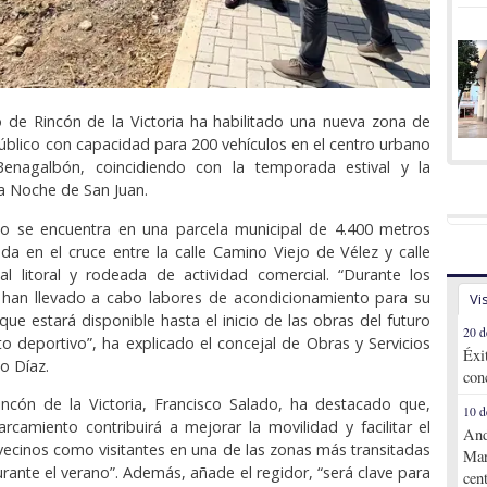
 de Rincón de la Victoria ha habilitado una nueva zona de
blico con capacidad para 200 vehículos en el centro urbano
enagalbón, coincidiendo con la temporada estival y la
la Noche de San Juan.
io se encuentra en una parcela municipal de 4.400 metros
da en el cruce entre la calle Camino Viejo de Vélez y calle
 al litoral y rodeada de actividad comercial. “Durante los
e han llevado a cabo labores de acondicionamiento para su
Vi
que estará disponible hasta el inicio de las obras del futuro
20 d
to deportivo”, ha explicado el concejal de Obras y Servicios
Éxi
o Díaz.
con
incón de la Victoria, Francisco Salado, ha destacado que,
10 d
rcamiento contribuirá a mejorar la movilidad y facilitar el
And
vecinos como visitantes en una de las zonas más transitadas
Mar
urante el verano”. Además, añade el regidor, “será clave para
cen