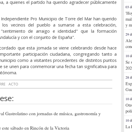
ba, a quienes el partido ha querido agradecer públicamente
03 d
'Ho
 Independiente Pro Municipio de Torre del Mar han querido
mal
y m
s los vecinos del pueblo a sumarse a esta celebración,
"sentimiento de arraigo e identidad" que la formación
29 d
ndalucía y con el conjunto de España".
Ale
con
recordado que esta jornada se viene celebrando desde hace
mportante participación ciudadana, congregando tanto a
10 d
municipio como a visitantes procedentes de distintos puntos
Se 
e se unen para conmemorar una fecha tan significativa para
202
utónoma.
28 d
Exp
RRE
ACTO
Gue
ese:
10 d
Otr
pol
ival Gastrolatino con jornadas de música, gastronomía y
10 d
La 
 este sábado en Rincón de la Victoria