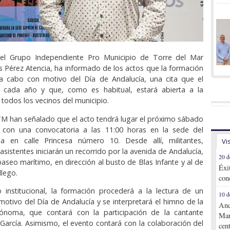
del Grupo Independiente Pro Municipio de Torre del Mar
 Pérez Atencia, ha informado de los actos que la formación
á a cabo con motivo del Día de Andalucía, una cita que el
a cada año y que, como es habitual, estará abierta a la
 todos los vecinos del municipio.
M han señalado que el acto tendrá lugar el próximo sábado
 con una convocatoria a las 11:00 horas en la sede del
da en calle Princesa número 10. Desde allí, militantes,
Vi
asistentes iniciarán un recorrido por la avenida de Andalucía,
20 d
paseo marítimo, en dirección al busto de Blas Infante y al de
Éxi
llego.
con
 institucional, la formación procederá a la lectura de un
10 d
motivo del Día de Andalucía y se interpretará el himno de la
And
noma, que contará con la participación de la cantante
Mar
a García. Asimismo, el evento contará con la colaboración del
cen