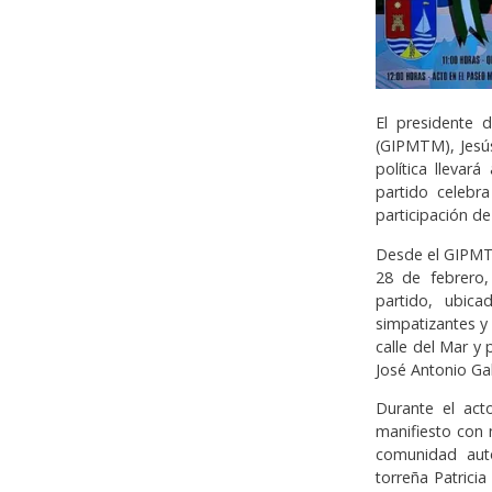
El presidente 
(GIPMTM), Jesús
política llevar
partido celebr
participación de
Desde el GIPMT
28 de febrero,
partido, ubica
simpatizantes y 
calle del Mar y 
José Antonio Ga
Durante el acto
manifiesto con 
comunidad autó
torreña Patrici