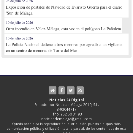
28 de julio de 2026
Exposición de postales de Navidad de Evaristo Guerra para el diario
'Sur' de Málaga
10 de julio de 2026
Otro incendio en Vélez-Málaga, esta vez en el polígono La Pañoleta
10 de julio de 2026
La Policía Nacional detiene a tres menores por agredir a un vigilante
en un centro de menores de Torre del Mar
Noticias 24 Digital
Editado por Noticias Málaga 2010, S.L.
B-93044717
Tfno. 952 50 31 93
noticiasdemalaga@gmail.com
Queda prohibida la reproducción, distribución, puesta a disposición,
comunicación pública y utilización total o parcial, de los contenidos de esta